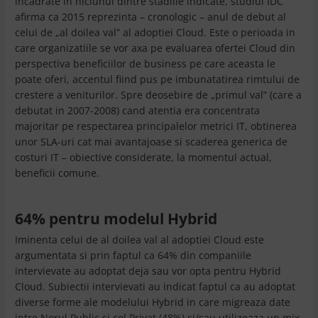
incadrate in niciunul dintre stadiile indicate, studiul IDC
afirma ca 2015 reprezinta – cronologic – anul de debut al
celui de „al doilea val” al adoptiei Cloud. Este o perioada in
care organizatiile se vor axa pe evaluarea ofertei Cloud din
perspectiva beneficiilor de business pe care aceasta le
poate oferi, accentul fiind pus pe imbunatatirea rimtului de
crestere a veniturilor. Spre deosebire de „primul val” (care a
debutat in 2007-2008) cand atentia era concentrata
majoritar pe respectarea principalelor metrici IT, obtinerea
unor SLA-uri cat mai avantajoase si scaderea generica de
costuri IT – obiective considerate, la momentul actual,
beneficii comune.
64% pentru modelul Hybrid
Iminenta celui de al doilea val al adoptiei Cloud este
argumentata si prin faptul ca 64% din companiile
intervievate au adoptat deja sau vor opta pentru Hybrid
Cloud. Subiectii intervievati au indicat faptul ca au adoptat
diverse forme ale modelului Hybrid in care migreaza date
intre Norul Public si cel Privat (48%) si/sau utilizeaza un mix