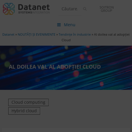
SOITRON
GROUP
Menu
Datanet
»
NOUTĂȚI ȘI EVENIMENTE
»
Tendințe în industrie
»
Al doilea val al adopției
Cloud
AL DOILEA VAL AL ADOPȚIEI CLOUD
Cloud computing
Hybrid cloud