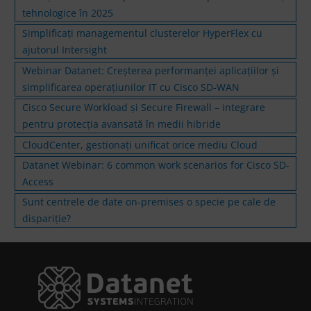
tehnologice în 2025
Simplificați managementul clusterelor HyperFlex cu
ajutorul Intersight
Webinar Datanet: Creșterea performanței aplicațiilor și
simplificarea operațiunilor IT cu Cisco SD-WAN
Cisco Secure Workload și Secure Firewall – integrare
pentru protecția avansată în medii hibride
CloudCenter, gestionați unificat orice mediu Cloud
Datanet Webinar: 6 common work scenarios for Cisco SD-
Access
Sunt centrele de date on-premises o specie pe cale de
dispariție?