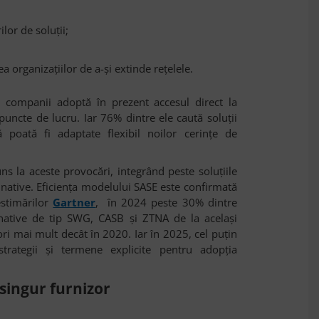
ilor de soluții;
ea organizațiilor de a-și extinde rețelele.
n companii adoptă în prezent accesul direct la
i puncte de lucru. Iar 76% dintre ele caută soluții
 poată fi adaptate flexibil noilor cerințe de
ns la aceste provocări, integrând peste soluțiile
 native. Eficiența modelului SASE este confirmată
estimărilor
Gartner
, în 2024 peste 30% dintre
native de tip SWG, CASB și ZTNA de la același
ri mai mult decât în 2020. Iar în 2025, cel puțin
trategii și termene explicite pentru adopția
 singur furnizor