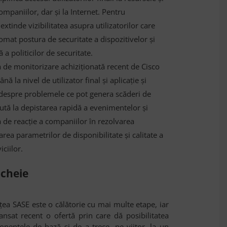
companiilor, dar și la Internet. Pentru
xtinde vizibilitatea asupra utilizatorilor care
omat postura de securitate a dispozitivelor și
ă a politicilor de securitate.
a de monitorizare achiziționată recent de Cisco
nă la nivel de utilizator final și aplicație și
e despre problemele ce pot genera scăderi de
tă la depistarea rapidă a evenimentelor și
a de reacție a companiilor în rezolvarea
rea parametrilor de disponibilitate și calitate a
iciilor.
-cheie
țea SASE este o călătorie cu mai multe etape, iar
lansat recent o ofertă prin care dă posibilitatea
onentele de bază și de a trece, pe viitor, la un