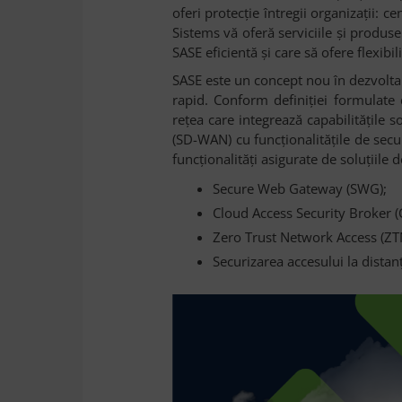
oferi protecţie întregii organizaţii: ce
Sistems vă oferă serviciile şi produs
SASE eficientă şi care să ofere flexibil
SASE este un concept nou în dezvoltar
rapid. Conform definiției formulate
reţea care integrează capabilitățile
(SD-WAN) cu funcționalitățile de secur
funcționalități asigurate de soluțiile d
Secure Web Gateway (SWG);
Cloud Access Security Broker (
Zero Trust Network Access (ZT
Securizarea accesului la distan