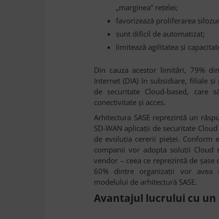
„marginea“ rețelei;
favorizează proliferarea silozur
sunt dificil de automatizat;
limitează agilitatea și capacitat
Din cauza acestor limitări, 79% di
Internet (DIA) în subsidiare, filiale ș
de securitate Cloud-based, care să
conectivitate și acces.
Arhitectura SASE reprezintă un răspu
SD-WAN aplicații de securitate Cloud
de evoluția cererii pieței. Conform 
companii vor adopta soluții Cloud 
vendor – ceea ce reprezintă de șase o
60% dintre organizații vor avea s
modelului de arhitectură SASE.
Avantajul lucrului cu un