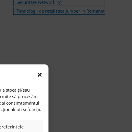
Securitate-Networking
Tehnologii de rețelistică Juniper în Romania
 a stoca și/sau
permite să procesăm
i dai consimțământul
onalități și funcții.
preferințele