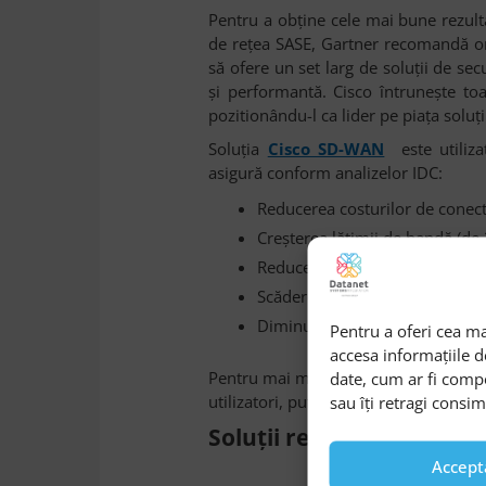
Pentru a obține cele mai bune rezul
de rețea SASE, Gartner recomandă org
să ofere un set larg de soluții de se
și performantă. Cisco întrunește toat
pozitionându-l ca lider pe piața soluți
Soluția
Cisco SD-WAN
este utiliza
asigură conform analizelor IDC:
Reducerea costurilor de conect
Creșterea lățimii de bandă (de 
Reducerea latenței aplicațiilor 
Scăderea costurilor operaționa
Diminuarea riscurilor de downt
Pentru a oferi cea ma
accesa informațiile 
Pentru mai multe detalii despre benef
date, cum ar fi comp
utilizatori, puteți descărca
studiul I
sau îți retragi consi
Soluţii recomandate în 
Accept