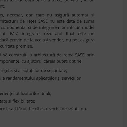
nt.
as, necesar, dar care nu asigură automat și
 arhitecturii de rețea SASE nu este dată de suma
re componentă, ci de integrarea lor într-un model
ent. Fără integrare, rezultatul final este un
 dacă provin de la același vendor, nu pot asigura
ecuritate promise.
 să construiți o arhitectură de rețea SASE prin
mponente, cu ajutorul căreia puteți obține:
elei și al soluțiilor de securitate;
i a randamentului aplicațiilor și serviciilor
ienței utilizatorilor finali;
te și flexibilitate;
are le-ați făcut, fie că este vorba de soluții on-