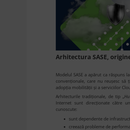
Arhitectura SASE, origin
Modelul SASE a apărut ca răspuns la l
convenționale, care nu reușesc să 
adopția mobilității și a serviciilor Clo
Arhitecturile tradiționale, de tip „
Hu
Internet sunt direcționate către u
cunoscute:
sunt dependente de infrastructu
creează probleme de performanță 