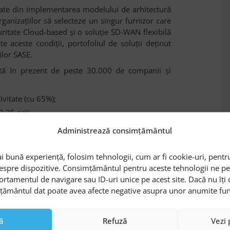
tate din implementarea modelului de arhitectură
anizațiilor să selecteze un singur furnizor care
curitate Cloud-based și o soluție SD-WAN flexibilă
e aceste condiții, portofoliul de soluții deținut
ilor SASE.
tă în prezent de peste 30.000 de companii și
ivitate (cu 65%);
2,25 ori);
(cu 45%);
Administrează consimțământul
le cu managementul rețelei (cu 38%);
ime neplanificat (cu 94%).
i bună experiență, folosim tehnologii, cum ar fi cookie-uri, pentru
despre dispozitive. Consimțământul pentru aceste tehnologii ne 
iciile soluției Cisco SD-WAN raportate de
ortamentul de navigare sau ID-uri unice pe acest site. Dacă nu îț
DC
.
mțământul dat poate avea afecte negative asupra unor anumite funcți
arhitectura SASE
ă
Refuză
Vezi 