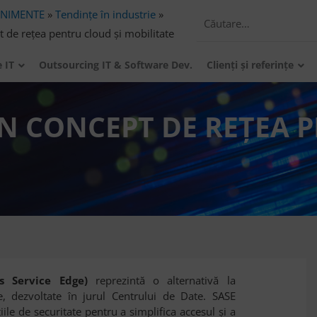
ENIMENTE
»
Tendințe în industrie
»
 de reţea pentru cloud şi mobilitate
e IT
Outsourcing IT & Software Dev.
Clienți și referințe
UN CONCEPT DE REŢEA 
s Service Edge)
reprezintă o alternativă la
te, dezvoltate în jurul Centrului de Date. SASE
ile de securitate pentru a simplifica accesul şi a