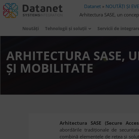
Datanet
»
NOUTĂȚI ȘI EV
Arhitectura SASE, un concept
Noutăți
Tehnologii şi soluţii
Servicii de integrar
ARHITECTURA SASE, 
ŞI MOBILITATE
Arhitectura SASE (Secure Acces
abordările tradiţionale de securita
combină elementele de reţea şi soluți