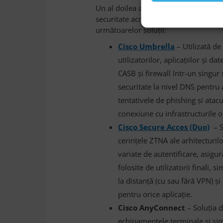
Un al doilea avantaj competitiv propri
securitate acoperă complet cerințele 
următoarelor soluții:
Cisco Umbrella
– Utilizată d
utilizatorilor, aplicațiilor și d
CASB și firewall într-un singur 
securitate la nivel DNS pentr
tentativele de phishing și atacu
conexiune cu infrastructurile or
Cisco Secure Acces (Duo)
– S
cerințele ZTNA ale arhitecturi
variate de autentificare, asigu
folosite de utilizatorii finali, s
la distanță (cu sau fără VPN) și
pentru orice aplicație.
Cisco AnyConnect
– Soluția d
echipamentele terminale și simpl