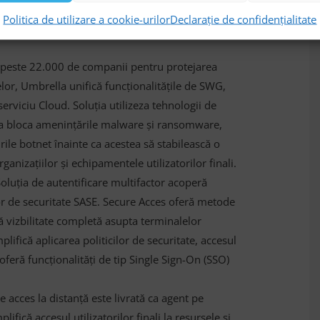
u Cisco este dat de faptul că portofoliul de
Politica de utilizare a cookie-urilor
Declarație de confidențialitate
arhitecturilor de rețea SASE, prin intermediul
e peste 22.000 de companii pentru protejarea
atelor, Umbrella unifică funcționalitățile de SWG,
serviciu Cloud. Soluția utilizeza tehnologii de
u a bloca amenințările malware și ransomware,
rile botnet înainte ca acestea să stabilească o
ganizațiilor și echipamentele utilizatorilor finali.
oluția de autentificare multifactor acoperă
lor de securitate SASE. Secure Acces oferă metode
ră vizbilitate completă asupta terminalelor
implifică aplicarea politicilor de securitate, accesul
 oferă funcționalități de tip Single Sign-On (SSO)
e acces la distanță este livrată ca agent pe
ifică accesul utilizatorilor finali la resursele și