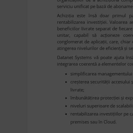
serviciu unificat pe bază de aboname
Achiziția este însă doar primul p
rentabilizarea investiției. Valoarea
beneficiilor livrate separat de fieca
unitar, capabil să acționeze coer
conglomerat de aplicații, care, chiar
atingerea nivelurilor de eficiență și s
Datanet Systems vă poate ajuta însă
integrarea coerentă a elementelor co
simplificarea managementului reț
creșterea securității accesului ș
livrate;
îmbunătățirea protecției și exper
niveluri superioare de scalabilita
rentabilizarea investițiilor pe c
premises sau în Cloud.