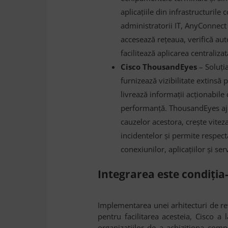
aplicațiile din infrastructurile 
administratorii IT, AnyConnect e
accesează rețeaua, verifică aut
facilitează aplicarea centralizat
Cisco ThousandEyes
– Soluți
furnizează vizibilitate extinsă pâ
livrează informații acționabil
performanță. ThousandEyes aju
cauzelor acestora, crește vitez
incidentelor și permite respecta
conexiunilor, aplicațiilor și serv
Integrarea este condiția
Implementarea unei arhitecturi de re
pentru facilitarea acesteia, Cisco a 
organizațiilor de a achiziționa comp