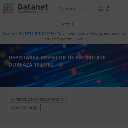
SOITRON
GROUP
Menu
Datanet
»
NOUTĂȚI ȘI EVENIMENTE
»
Tendințe în industrie
»
Depistarea breșelor de
securitate durează 15 luni
DEPISTAREA BREȘELOR DE SECURITATE
DUREAZĂ 15 LUNI
Arhitectură de securitate IT
Cybersecurity