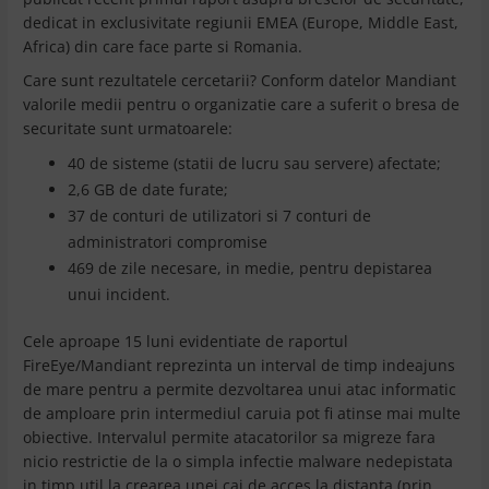
dedicat in exclusivitate regiunii EMEA (Europe, Middle East,
Africa) din care face parte si Romania.
Care sunt rezultatele cercetarii? Conform datelor Mandiant
valorile medii pentru o organizatie care a suferit o bresa de
securitate sunt urmatoarele:
40 de sisteme (statii de lucru sau servere) afectate;
2,6 GB de date furate;
37 de conturi de utilizatori si 7 conturi de
administratori compromise
469 de zile necesare, in medie, pentru depistarea
unui incident.
Cele aproape 15 luni evidentiate de raportul
FireEye/Mandiant reprezinta un interval de timp indeajuns
de mare pentru a permite dezvoltarea unui atac informatic
de amploare prin intermediul caruia pot fi atinse mai multe
obiective. Intervalul permite atacatorilor sa migreze fara
nicio restrictie de la o simpla infectie malware nedepistata
in timp util la crearea unei cai de acces la distanta (prin