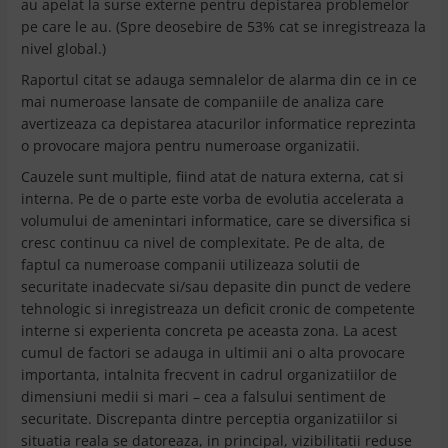
au apelat la surse externe pentru depistarea problemelor
pe care le au. (Spre deosebire de 53% cat se inregistreaza la
nivel global.)
Raportul citat se adauga semnalelor de alarma din ce in ce
mai numeroase lansate de companiile de analiza care
avertizeaza ca depistarea atacurilor informatice reprezinta
o provocare majora pentru numeroase organizatii.
Cauzele sunt multiple, fiind atat de natura externa, cat si
interna. Pe de o parte este vorba de evolutia accelerata a
volumului de amenintari informatice, care se diversifica si
cresc continuu ca nivel de complexitate. Pe de alta, de
faptul ca numeroase companii utilizeaza solutii de
securitate inadecvate si/sau depasite din punct de vedere
tehnologic si inregistreaza un deficit cronic de competente
interne si experienta concreta pe aceasta zona. La acest
cumul de factori se adauga in ultimii ani o alta provocare
importanta, intalnita frecvent in cadrul organizatiilor de
dimensiuni medii si mari – cea a falsului sentiment de
securitate. Discrepanta dintre perceptia organizatiilor si
situatia reala se datoreaza, in principal, vizibilitatii reduse