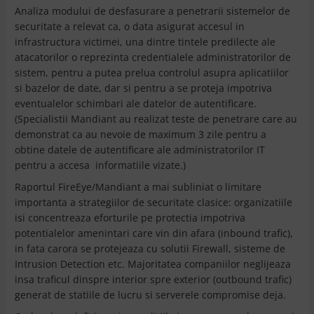
Analiza modului de desfasurare a penetrarii sistemelor de
securitate a relevat ca, o data asigurat accesul in
infrastructura victimei, una dintre tintele predilecte ale
atacatorilor o reprezinta credentialele administratorilor de
sistem, pentru a putea prelua controlul asupra aplicatiilor
si bazelor de date, dar si pentru a se proteja impotriva
eventualelor schimbari ale datelor de autentificare.
(Specialistii Mandiant au realizat teste de penetrare care au
demonstrat ca au nevoie de maximum 3 zile pentru a
obtine datele de autentificare ale administratorilor IT
pentru a accesa informatiile vizate.)
Raportul FireEye/Mandiant a mai subliniat o limitare
importanta a strategiilor de securitate clasice: organizatiile
isi concentreaza eforturile pe protectia impotriva
potentialelor amenintari care vin din afara (inbound trafic),
in fata carora se protejeaza cu solutii Firewall, sisteme de
Intrusion Detection etc. Majoritatea companiilor neglijeaza
insa traficul dinspre interior spre exterior (outbound trafic)
generat de statiile de lucru si serverele compromise deja.