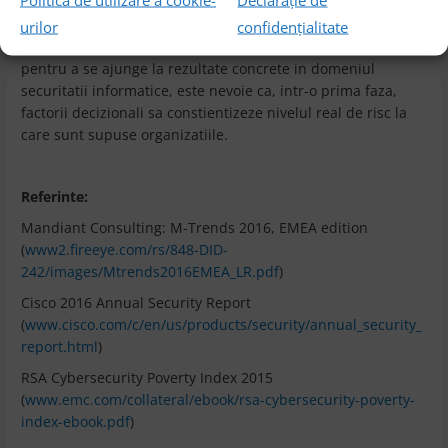
respondenti se considerau „imaturi”.
urilor
confidențialitate
Sunt semnale clare ca perceptia incepe sa schimbe. Dar,
pentru a se ajunge la rezultate concrete in domeniul
securitatii informatice, este nevoie ca, intr-o prima faza,
factorii decizionali sa constientizeze nivelul real de risc la
care sunt supuse organizatiile.
Referinte:
Mandiant Consulting: M-Trends 2016, EMEA edition
(
www2.fireeye.com/rs/848-DID-
242/images/Mtrends2016EMEA_LR.pdf
)
Cisco 2016 Annual Security Report
(
www.cisco.com/c/en/us/products/security/annual_security_
report.html
)
RSA Cybersecurity Poverty Index 2015
(
www.emc.com/collateral/ebook/rsa-cybersecurity-poverty-
index-ebook.pdf
)