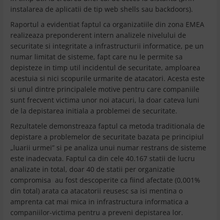
instalarea de aplicatii de tip web shells sau backdoors).
Raportul a evidentiat faptul ca organizatiile din zona EMEA
realizeaza preponderent intern analizele nivelului de
securitate si integritate a infrastructurii informatice, pe un
numar limitat de sisteme, fapt care nu le permite sa
depisteze in timp util incidentul de securitate, amploarea
acestuia si nici scopurile urmarite de atacatori. Acesta este
si unul dintre principalele motive pentru care companiile
sunt frecvent victima unor noi atacuri, la doar cateva luni
de la depistarea initiala a problemei de securitate.
Rezultatele demonstreaza faptul ca metoda traditionala de
depistare a problemelor de securitate bazata pe principiul
„luarii urmei” si pe analiza unui numar restrans de sisteme
este inadecvata. Faptul ca din cele 40.167 statii de lucru
analizate in total, doar 40 de statii per organizatie
compromisa au fost descoperite ca fiind afectate (0,001%
din total) arata ca atacatorii reusesc sa isi mentina o
amprenta cat mai mica in infrastructura informatica a
companiilor-victima pentru a preveni depistarea lor.