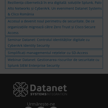
Reziliența cibernetică în era digitală: soluțiile Splunk, Palo
Alto Networks și CyberArk. Un eveniment Datanet Systems
& Clico România
Accesul a devenit noul perimetru de securitate. De ce
organizațiile migrează către Zero Trust și Cisco Secure
Access
Seminar Datanet: Controlul identităților digitale cu
CyberArk Identity Security
Simplificaţi managementul rețelelor cu SD-Access
Webinar Datanet: Gestionarea riscurilor de securitate cu
Splunk SIEM Enterprise Security
Urmărește-ne