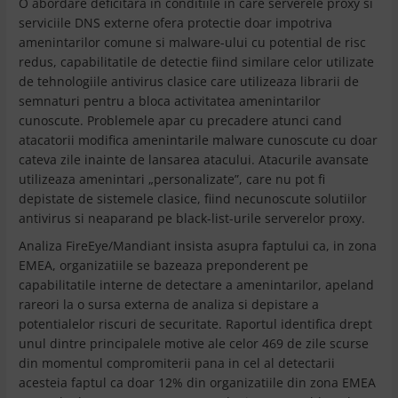
O abordare deficitara in conditiile in care serverele proxy si
serviciile DNS externe ofera protectie doar impotriva
amenintarilor comune si malware-ului cu potential de risc
redus, capabilitatile de detectie fiind similare celor utilizate
de tehnologiile antivirus clasice care utilizeaza librarii de
semnaturi pentru a bloca activitatea amenintarilor
cunoscute. Problemele apar cu precadere atunci cand
atacatorii modifica amenintarile malware cunoscute cu doar
cateva zile inainte de lansarea atacului. Atacurile avansate
utilizeaza amenintari „personalizate”, care nu pot fi
depistate de sistemele clasice, fiind necunoscute solutiilor
antivirus si neaparand pe black-list-urile serverelor proxy.
Analiza FireEye/Mandiant insista asupra faptului ca, in zona
EMEA, organizatiile se bazeaza preponderent pe
capabilitatile interne de detectare a amenintarilor, apeland
rareori la o sursa externa de analiza si depistare a
potentialelor riscuri de securitate. Raportul identifica drept
unul dintre principalele motive ale celor 469 de zile scurse
din momentul compromiterii pana in cel al detectarii
acesteia faptul ca doar 12% din organizatiile din zona EMEA