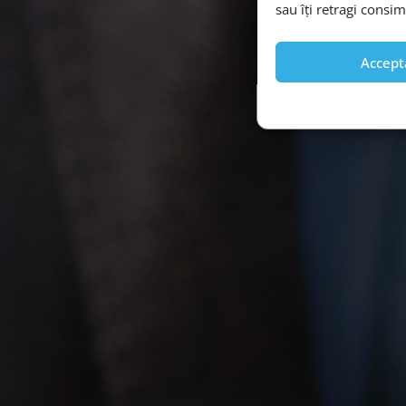
sau îți retragi consi
Accept