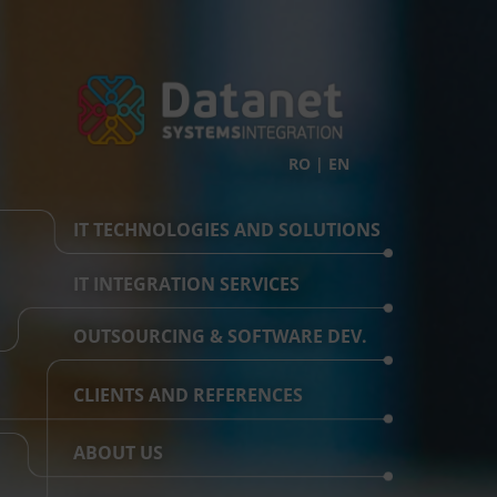
RO
|
EN
IT TECHNOLOGIES AND SOLUTIONS
IT INTEGRATION SERVICES
OUTSOURCING & SOFTWARE DEV.
CLIENTS AND REFERENCES
ABOUT US