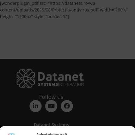
[wonderplugin_pdf src=”https://datanets.ro/wp-
content/uploads/2019/08/Protectia-antivirus.pdf” width=”100%”
height=”1200px” style=”border:0;”]
Follow us
Datanet Systems
Address:
18 Sfântul Elefterie Str., Elefterie
Administrează