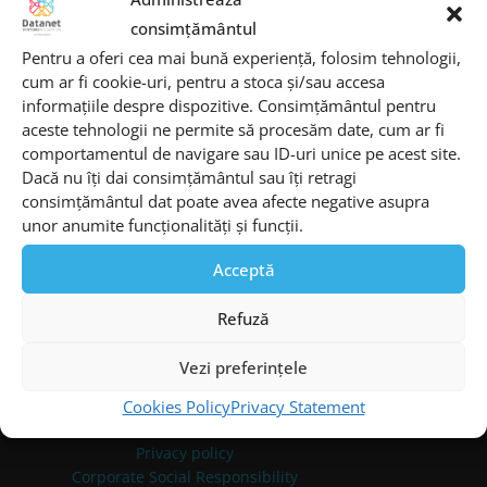
Building, Ground Floor, Bucharest 050525
consimțământul
Phone:
+40 21 3178787
Pentru a oferi cea mai bună experiență, folosim tehnologii,
cum ar fi cookie-uri, pentru a stoca și/sau accesa
Fax:
+40 21 3179797
informațiile despre dispozitive. Consimțământul pentru
Email:
office@datanets.ro
aceste tehnologii ne permite să procesăm date, cum ar fi
comportamentul de navigare sau ID-uri unice pe acest site.
Datanet Systems Cluj
Dacă nu îți dai consimțământul sau îți retragi
consimțământul dat poate avea afecte negative asupra
Address:
47 Tăietura Turcului str., Building
unor anumite funcționalități și funcții.
A2, floor 3, Cluj, 400221
Phone:
+40 21 305 30 19
Acceptă
Email:
office@cluj.datanets.ro
Refuză
News and events
Vezi preferințele
Available jobs
Terms and conditions
Cookies Policy
Privacy Statement
Cookie policy
Privacy policy
Corporate Social Responsibility