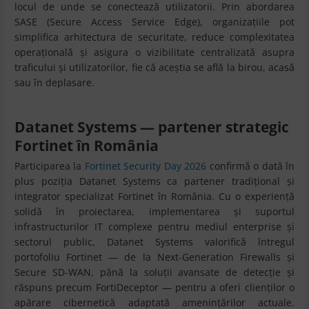
locul de unde se conectează utilizatorii. Prin abordarea
SASE (Secure Access Service Edge), organizațiile pot
simplifica arhitectura de securitate, reduce complexitatea
operațională și asigura o vizibilitate centralizată asupra
traficului și utilizatorilor, fie că aceștia se află la birou, acasă
sau în deplasare.
Datanet Systems — partener strategic
Fortinet în România
Participarea la
Fortinet Security Day 2026
confirmă o dată în
plus poziția Datanet Systems ca partener tradițional și
integrator specializat Fortinet în România. Cu o experiență
solidă în proiectarea, implementarea și suportul
infrastructurilor IT complexe pentru mediul enterprise și
sectorul public, Datanet Systems valorifică întregul
portofoliu Fortinet — de la Next-Generation Firewalls și
Secure SD-WAN, până la soluții avansate de detecție și
răspuns precum FortiDeceptor — pentru a oferi clienților o
apărare cibernetică adaptată amenințărilor actuale.