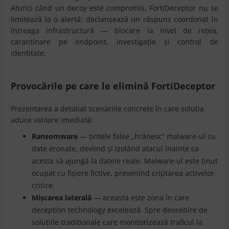
Atunci când un decoy este compromis, FortiDeceptor nu se
limitează la o alertă: declanșează un răspuns coordonat în
întreaga infrastructură — blocare la nivel de rețea,
carantinare pe endpoint, investigație și control de
identitate.
Provocările pe care le elimină FortiDeceptor
Prezentarea a detaliat scenariile concrete în care soluția
aduce valoare imediată:
Ransomware
— țintele false „hrănesc” malware-ul cu
date eronate, deviind și izolând atacul înainte ca
acesta să ajungă la datele reale. Malware-ul este ținut
ocupat cu fișiere fictive, prevenind criptarea activelor
critice.
Mișcarea laterală
— aceasta este zona în care
deception technology excelează. Spre deosebire de
soluțiile tradiționale care monitorizează traficul la