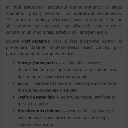
În mod tradițional, atacatorul deține inițiativa: el alege
momentul, ținta și metoda — iar apărătorul reacționează.
”Deception technology” răstoarnă această dinamică: în loc
să așteptăm ca atacatorul să găsească activele reale,
construim un mediu fals, atractiv, și îl atragem acolo.
Soluția
FortiDeceptor,
care a fost elementul central al
prezentării Datanet, implementează acest concept prin
patru componente complementare:
Decoys (honeypots)
— active false: servere,
dispozitive de rețea, aplicații care arată complet real,
dar nu au nicio valoare operațională
Lures
— serviciile false care rulează pe aceste ținte
false și fac capcanele credibile
Trafic de rețea fals
— pentru ca mediul artificial să
pară viu și activ
Breadcrumbs (tokens)
— resurse false plasate pe
activele
reale
, care direcționează atacatorul spre
sistemele capcană