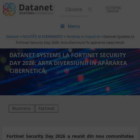
SOITRON
GROUP
Menu
Datanet
»
NOUTĂȚI ȘI EVENIMENTE
»
Tendințe în industrie
»
Datanet Systems la
Fortinet Security Day 2026: Arta diversiunii în apărarea cibernetică
DATANET SYSTEMS LA FORTINET SECURITY
DAY 2026: ARTA DIVERSIUNII ÎN APĂRAREA
CIBERNETICĂ
Business
Fortinet
Fortinet Security Day 2026 a reunit din nou comunitatea