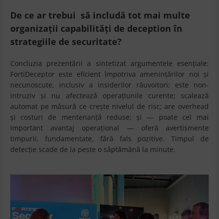
De ce ar trebui să includă tot mai multe
organizații capabilități de deception în
strategiile de securitate?
Concluzia prezentării a sintetizat argumentele esențiale:
FortiDeceptor este eficient împotriva amenințărilor noi și
necunoscute, inclusiv a insiderilor răuvoitori; este non-
intruziv și nu afectează operațiunile curente; scalează
automat pe măsură ce crește nivelul de risc; are overhead
și costuri de mentenanță reduse; și — poate cel mai
important avantaj operațional — oferă avertismente
timpurii, fundamentate, fără fals pozitive. Timpul de
detecție scade de la peste o săptămână la minute.