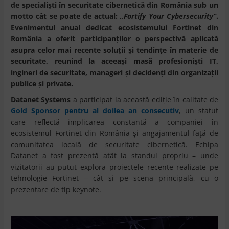
de specialiști în securitate cibernetică din România sub un
motto cât se poate de actual:
„Fortify Your Cybersecurity”
.
Evenimentul anual dedicat ecosistemului Fortinet din
România a oferit participanților o perspectivă aplicată
asupra celor mai recente soluții și tendințe în materie de
securitate, reunind la aceeași masă profesioniști IT,
ingineri de securitate, manageri și decidenți din organizații
publice și private.
Datanet Systems
a participat la această ediție în calitate de
Gold Sponsor pentru al doilea an consecutiv
, un statut
care reflectă implicarea constantă a companiei în
ecosistemul Fortinet din România și angajamentul față de
comunitatea locală de securitate cibernetică. Echipa
Datanet a fost prezentă atât la standul propriu – unde
vizitatorii au putut explora proiectele recente realizate pe
tehnologie Fortinet – cât și pe scena principală, cu o
prezentare de tip keynote.