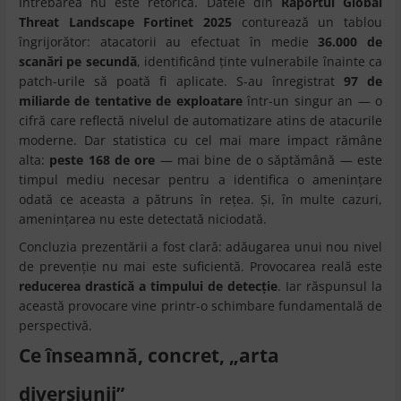
Întrebarea nu este retorică. Datele din
Raportul Global
Threat Landscape Fortinet 2025
conturează un tablou
îngrijorător: atacatorii au efectuat în medie
36.000 de
scanări pe secundă
, identificând ținte vulnerabile înainte ca
patch-urile să poată fi aplicate. S-au înregistrat
97 de
miliarde de tentative de exploatare
într-un singur an — o
cifră care reflectă nivelul de automatizare atins de atacurile
moderne. Dar statistica cu cel mai mare impact rămâne
alta:
peste 168 de ore
— mai bine de o săptămână — este
timpul mediu necesar pentru a identifica o amenințare
odată ce aceasta a pătruns în rețea. Și, în multe cazuri,
amenințarea nu este detectată niciodată.
Concluzia prezentării a fost clară: adăugarea unui nou nivel
de prevenție nu mai este suficientă. Provocarea reală este
reducerea drastică a timpului de detecție
. Iar răspunsul la
această provocare vine printr-o schimbare fundamentală de
perspectivă.
Ce înseamnă, concret, „arta
diversiunii”