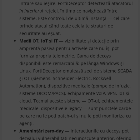
intrare sau ieșire, FortiDeceptor detectează atacatorul
în interiorul
rețelei, în timp ce navighează între
sisteme. Este controlul de ultimă instanță — cel care
prinde atacul când toate celelalte straturi de
securitate au eșuat.
Medii OT, IoT și IT
— vizibilitate și detecție prin
amprentă pasivă pentru activele care nu își pot
furniza propria telemetrie. Gama de decoys
disponibili este remarcabilă: pe lângă Windows și
Linux, FortiDeceptor emulează zeci de sisteme SCADA
și OT (Siemens, Schneider Electric, Rockwell
Automation), dispozitive medicale (pompe de infuzie,
sisteme DICOM/PACS), echipamente VoIP, VPN, IoT și
cloud. Tocmai aceste sisteme — OT-ul, echipamentele
medicale, dispozitivele legacy — sunt punctele oarbe
pe care nu le poți patch-ui și nu le poți monitoriza cu
agenți.
Amenințări zero-day
— interacțiunile cu decoys pot
dezvălui vulnerabilități necunoscute anterior, oferind