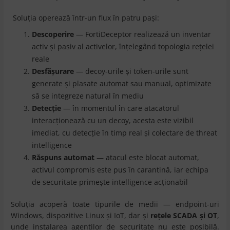
Soluția operează într-un flux în patru pași:
Descoperire
— FortiDeceptor realizează un inventar
activ și pasiv al activelor, înțelegând topologia rețelei
reale
Desfășurare
— decoy-urile și token-urile sunt
generate și plasate automat sau manual, optimizate
să se integreze natural în mediu
Detecție
— în momentul în care atacatorul
interacționează cu un decoy, acesta este vizibil
imediat, cu detecție în timp real și colectare de threat
intelligence
Răspuns automat
— atacul este blocat automat,
activul compromis este pus în carantină, iar echipa
de securitate primește intelligence acționabil
Soluția acoperă toate tipurile de medii — endpoint-uri
Windows, dispozitive Linux și IoT, dar și
rețele SCADA și OT
,
unde instalarea agenților de securitate nu este posibilă.