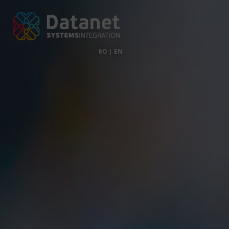
RO
|
EN