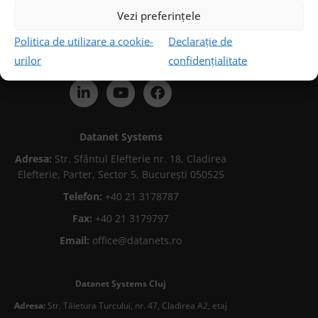
Vezi preferințele
Politica de utilizare a cookie-
Declarație de
urilor
confidențialitate
Urmărește-ne
Datanet Systems
Adresa:
Str. Sfântul Elefterie nr. 18, Cladirea
Elefterie, Parter, Sector 5, București 050525
Telefon:
+40 21 3178787
Fax:
+40 21 3179797
Email:
office@datanets.ro
Datanet Systems Cluj
Adresa:
Str. Tăietura Turcului, nr. 47, Cladirea A2, etaj