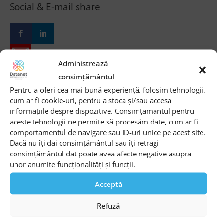
Social & E-mail share
Administrează
consimțământul
Newsletter
Pentru a oferi cea mai bună experiență, folosim tehnologii,
cum ar fi cookie-uri, pentru a stoca și/sau accesa
informațiile despre dispozitive. Consimțământul pentru
aceste tehnologii ne permite să procesăm date, cum ar fi
comportamentul de navigare sau ID-uri unice pe acest site.
Dacă nu îți dai consimțământul sau îți retragi
consimțământul dat poate avea afecte negative asupra
Sunt de acord cu
Termenii si conditiile
site-ului si cu
unor anumite funcționalități și funcții.
Politica de prelucrare a datelor
Acceptă
Refuză