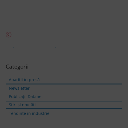
1
1
Categorii
Apariții în presă
Newsletter
Publicații Datanet
Știri și noutăți
Tendințe în industrie