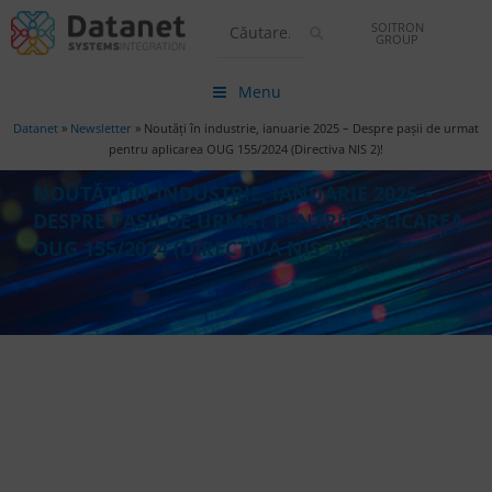
SOITRON
GROUP
Menu
Datanet
»
Newsletter
»
Noutăți în industrie, ianuarie 2025 – Despre pașii de urmat
pentru aplicarea OUG 155/2024 (Directiva NIS 2)!
NOUTĂȚI ÎN INDUSTRIE, IANUARIE 2025 –
DESPRE PAȘII DE URMAT PENTRU APLICAREA
OUG 155/2024 (DIRECTIVA NIS 2)!