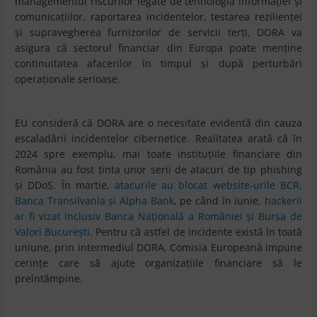
managementul riscurilor legate de tehnologia informației și
comunicațiilor, raportarea incidentelor, testarea rezilienței
și supravegherea furnizorilor de servicii terți, DORA va
asigura că sectorul financiar din Europa poate menține
continuitatea afacerilor în timpul și după perturbări
operaționale serioase.
EU consideră că DORA are o necesitate evidentă din cauza
escaladării incidentelor cibernetice. Realitatea arată că în
2024 spre exemplu, mai toate instituțiile financiare din
România au fost ținta unor serii de atacuri de tip phishing
și DDoS. În martie,
atacurile au blocat website-urile BCR,
Banca Transilvania și Alpha Bank
, pe când în iunie,
hackerii
ar fi vizat inclusiv Banca Națională a României și Bursa de
Valori București
. Pentru că astfel de incidente există în toată
uniune, prin intermediul DORA, Comisia Europeană impune
cerințe care să ajute organizațiile financiare să le
preîntâmpine.