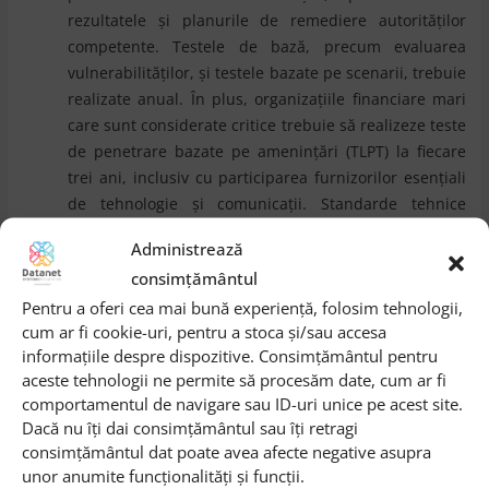
rezultatele și planurile de remediere autorităților
competente. Testele de bază, precum evaluarea
vulnerabilităților, și testele bazate pe scenarii, trebuie
realizate anual. În plus, organizațiile financiare mari
care sunt considerate critice trebuie să realizeze teste
de penetrare bazate pe amenințări (TLPT) la fiecare
trei ani, inclusiv cu participarea furnizorilor esențiali
de tehnologie și comunicații. Standarde tehnice
pentru TLPT sunt în dezvoltare, însă specialiștii se
Administrează
așteaptă să fie conforme cu cadrul TIBER-UE pentru
consimțământul
red-teaming etc.
Pentru a oferi cea mai bună experiență, folosim tehnologii,
Administrarea riscurilor legate de furnizorii terți.
cum ar fi cookie-uri, pentru a stoca și/sau accesa
Aplicabilitatea DORA se extinde asupra furnizorilor
informațiile despre dispozitive. Consimțământul pentru
ITC care deservesc entitățile financiare. Organizațiile
aceste tehnologii ne permite să procesăm date, cum ar fi
sunt obligate să negocieze contracte care includ
comportamentul de navigare sau ID-uri unice pe acest site.
audituri și obiective de performanță pentru
Dacă nu îți dai consimțământul sau îți retragi
accesibilitate și securitate. Contractele cu furnizori
consimțământul dat poate avea afecte negative asupra
care nu respectă aceste cerințe nu sunt permise, iar
unor anumite funcționalități și funcții.