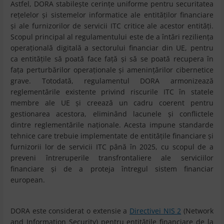
Astfel, DORA stabilește cerințe uniforme pentru securitatea
rețelelor și sistemelor informatice ale entităților financiare
și ale furnizorilor de servicii ITC critice ale acestor entități.
Scopul principal al regulamentului este de a întări reziliența
operațională digitală a sectorului financiar din UE, pentru
ca entitățile să poată face față și să se poată recupera în
fața perturbărilor operaționale și amenințărilor cibernetice
grave. Totodată, regulamentul DORA armonizează
reglementările existente privind riscurile ITC în statele
membre ale UE și creează un cadru coerent pentru
gestionarea acestora, eliminând lacunele și conflictele
dintre reglementările naționale. Acesta impune standarde
tehnice care trebuie implementate de entitățile financiare și
furnizorii lor de servicii ITC până în 2025, cu scopul de a
preveni întreruperile transfrontaliere ale serviciilor
financiare și de a proteja întregul sistem financiar
european.
DORA este considerat o extensie a
Directivei NIS 2
(Network
and Information Security) pentru entitățile financiare de la