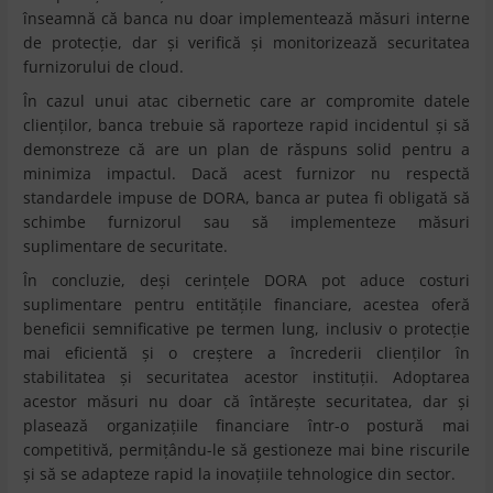
înseamnă că banca nu doar implementează măsuri interne
de protecție, dar și verifică și monitorizează securitatea
furnizorului de cloud.
În cazul unui atac cibernetic care ar compromite datele
clienților, banca trebuie să raporteze rapid incidentul și să
demonstreze că are un plan de răspuns solid pentru a
minimiza impactul. Dacă acest furnizor nu respectă
standardele impuse de DORA, banca ar putea fi obligată să
schimbe furnizorul sau să implementeze măsuri
suplimentare de securitate.
În concluzie, deși cerințele DORA pot aduce costuri
suplimentare pentru entitățile financiare, acestea oferă
beneficii semnificative pe termen lung, inclusiv o protecție
mai eficientă și o creștere a încrederii clienților în
stabilitatea și securitatea acestor instituții. Adoptarea
acestor măsuri nu doar că întărește securitatea, dar și
plasează organizațiile financiare într-o postură mai
competitivă, permițându-le să gestioneze mai bine riscurile
și să se adapteze rapid la inovațiile tehnologice din sector.