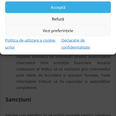
autoritățile vor avea autoritatea de a suspenda sau
rezilia astfel de acorduri. Comisia Europeană ia în
Acceptă
considerare adoptarea unor clauze contractuale
Refuză
standardizate. În plus, entitățile financiare trebuie să
evite dependența funcțiilor critice de un singur
Vezi preferințele
furnizor sau un grup mic de furnizori și să păstreze
un registru detaliat al tuturor acordurilor
Politica de utilizare a cookie-
Declarație de
contractuale legate de serviciile IT.
urilor
confidențialitate
Schimbul de informații
. DORA promovează, dar nu
impune, schimbul de informații privind amenințările
cibernetice între entitățile financiare. Această
colaborare ar trebui să se realizeze prin intermediul
unor rețele de încredere și acorduri formale. Toate
informațiile trebuie să fie raportate și autorităților
competente.
Sancțiuni
Fiecare stat membru își va stabili normele pentru sancțiuni