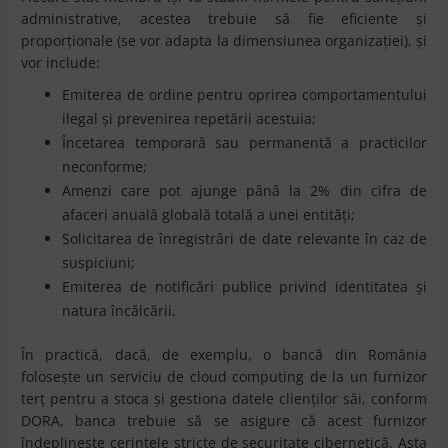
administrative, acestea trebuie să fie eficiente și
proporționale (se vor adapta la dimensiunea organizației), și
vor include:
Emiterea de ordine pentru oprirea comportamentului
ilegal și prevenirea repetării acestuia;
Încetarea temporară sau permanentă a practicilor
neconforme;
Amenzi care pot ajunge până la 2% din cifra de
afaceri anuală globală totală a unei entități;
Solicitarea de înregistrări de date relevante în caz de
suspiciuni;
Emiterea de notificări publice privind identitatea și
natura încălcării.
În practică, dacă, de exemplu, o bancă din România
folosește un serviciu de cloud computing de la un furnizor
terț pentru a stoca și gestiona datele clienților săi, conform
DORA, banca trebuie să se asigure că acest furnizor
îndeplinește cerințele stricte de securitate cibernetică. Asta