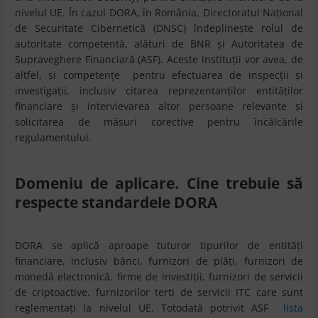
nivelul UE. În cazul DORA, în România, Directoratul Național
de Securitate Cibernetică (DNSC) îndeplinește rolul de
autoritate competentă, alături de BNR și Autoritatea de
Supraveghere Financiară (ASF). Aceste instituții vor avea, de
altfel, și competențe pentru efectuarea de inspecții și
investigații, inclusiv citarea reprezentanților entităților
financiare și intervievarea altor persoane relevante și
solicitarea de măsuri corective pentru încălcările
regulamentului.
Domeniu de aplicare. Cine trebuie să
respecte standardele DORA
DORA se aplică aproape tuturor tipurilor de entități
financiare, inclusiv bănci, furnizori de plăți, furnizori de
monedă electronică, firme de investiții, furnizori de servicii
de criptoactive, furnizorilor terți de servicii ITC care sunt
reglementați la nivelul UE. Totodată potrivit ASF
lista