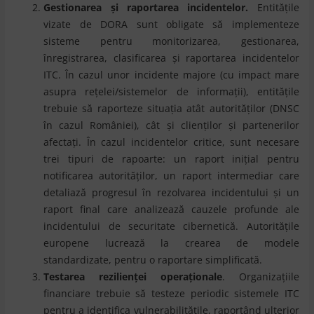
Gestionarea și raportarea incidentelor.
Entitățile
vizate de DORA sunt obligate să implementeze
sisteme pentru monitorizarea, gestionarea,
înregistrarea, clasificarea și raportarea incidentelor
ITC. În cazul unor incidente majore (cu impact mare
asupra rețelei/sistemelor de informații), entitățile
trebuie să raporteze situația atât autorităților (DNSC
în cazul României), cât și clienților și partenerilor
afectați. În cazul incidentelor critice, sunt necesare
trei tipuri de rapoarte: un raport inițial pentru
notificarea autorităților, un raport intermediar care
detaliază progresul în rezolvarea incidentului și un
raport final care analizează cauzele profunde ale
incidentului de securitate cibernetică. Autoritățile
europene lucrează la crearea de modele
standardizate, pentru o raportare simplificată.
Testarea rezilienței operaționale
. Organizațiile
financiare trebuie să testeze periodic sistemele ITC
pentru a identifica vulnerabilitățile, raportând ulterior