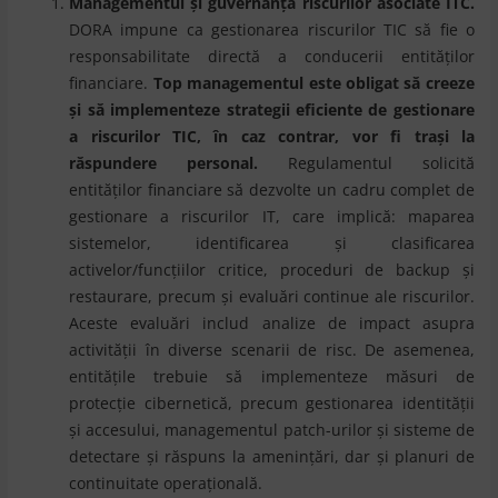
Managementul și guvernanța riscurilor asociate ITC.
DORA impune ca gestionarea riscurilor TIC să fie o
responsabilitate directă a conducerii entităților
financiare.
Top managementul este obligat să creeze
și să implementeze strategii eficiente de gestionare
a riscurilor TIC, în caz contrar, vor fi trași la
răspundere personal.
Regulamentul solicită
entităților financiare să dezvolte un cadru complet de
gestionare a riscurilor IT, care implică: maparea
sistemelor, identificarea și clasificarea
activelor/funcțiilor critice, proceduri de backup și
restaurare, precum și evaluări continue ale riscurilor.
Aceste evaluări includ analize de impact asupra
activității în diverse scenarii de risc. De asemenea,
entitățile trebuie să implementeze măsuri de
protecție cibernetică, precum gestionarea identității
și accesului, managementul patch-urilor și sisteme de
detectare și răspuns la amenințări, dar și planuri de
continuitate operațională.