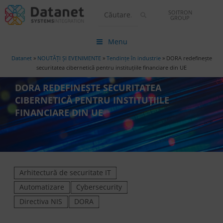
SOITRON
GROUP
Menu
Datanet
»
NOUTĂȚI ȘI EVENIMENTE
»
Tendințe în industrie
»
DORA redefinește
securitatea cibernetică pentru instituțiile financiare din UE
DORA REDEFINEȘTE SECURITATEA
CIBERNETICĂ PENTRU INSTITUȚIILE
FINANCIARE DIN UE
Arhitectură de securitate IT
Automatizare
Cybersecurity
Directiva NIS
DORA