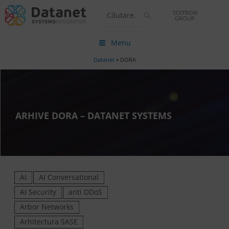
SOITRON
GROUP
Menu
Datanet
»
DORA
ARHIVE DORA – DATANET SYSTEMS
AI
AI Conversational
AI Security
anti DDoS
Arbor Networks
Arhitectura SASE