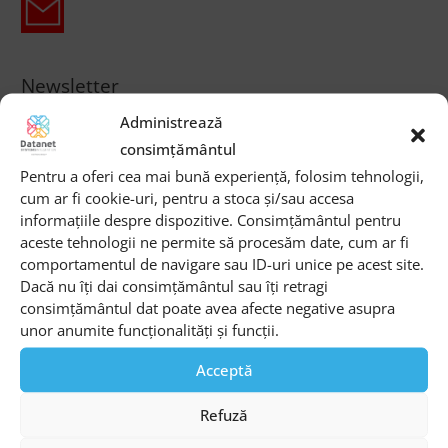
Newsletter
Administrează
consimțământul
Pentru a oferi cea mai bună experiență, folosim tehnologii,
cum ar fi cookie-uri, pentru a stoca și/sau accesa
informațiile despre dispozitive. Consimțământul pentru
Sunt de acord cu
Termenii si conditiile
site-ului si cu
aceste tehnologii ne permite să procesăm date, cum ar fi
Politica de prelucrare a datelor
comportamentul de navigare sau ID-uri unice pe acest site.
Dacă nu îți dai consimțământul sau îți retragi
consimțământul dat poate avea afecte negative asupra
Articole similare
unor anumite funcționalități și funcții.
Telemedicina, o oportunitate de îmbunătățire a calității
Acceptă
actului medical în România
Refuză
Top 5 tendințe tehnologice în 2023
Ghid Datanet Systems „5 top beneficii beneficii de