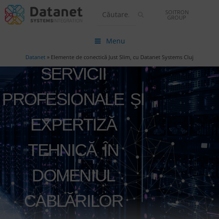
SOITRON
GROUP
Menu
Datanet
»
Elemente de conectică Just Slim, cu Datanet Systems Cluj
SERVICII
PROFESIONALE ŞI
EXPERTIZĂ
TEHNICĂ ÎN
DOMENIUL
CABLĂRILOR