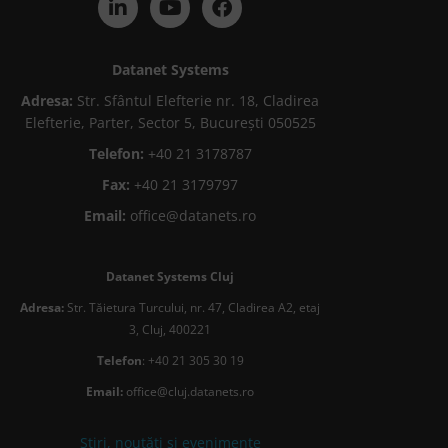
Datanet Systems
Adresa:
Str. Sfântul Elefterie nr. 18, Cladirea
Elefterie, Parter, Sector 5, București 050525
Telefon:
+40 21 3178787
Fax:
+40 21 3179797
Email:
office@datanets.ro
Datanet Systems Cluj
Adresa:
Str. Tăietura Turcului, nr. 47, Cladirea A2, etaj
3, Cluj, 400221
Telefon
: +40 21 305 30 19
Email:
office@cluj.datanets.ro
Știri, noutăți și evenimente