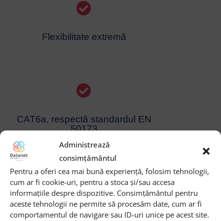
Flexibilitate extremă
CAT6a, respectă standardul EN
50173
Administrează
consimțământul
Pentru a oferi cea mai bună experiență, folosim tehnologii,
cum ar fi cookie-uri, pentru a stoca și/sau accesa
informațiile despre dispozitive. Consimțământul pentru
aceste tehnologii ne permite să procesăm date, cum ar fi
Viteze de până la 10 Gbps (max
comportamentul de navigare sau ID-uri unice pe acest site.
100m)