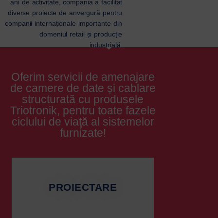
ani de activitate, compania a facilitat
diverse proiecte de anvergură pentru
companii internaționale importante din
domeniul retail și producție
industrială.
Oferim servicii de amenajare
de camere de date și cablare
structurată cu produsele
Triotronik, pentru toate fazele
ciclului de viaţă al sistemelor
furnizate!
PROIECTARE