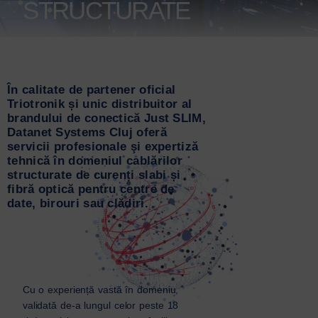
STRUCTURATE​
În calitate de partener oficial
Triotronik și unic distribuitor al
brandului de conectică Just SLIM,
Datanet Systems Cluj oferă
servicii profesionale şi expertiză
tehnică în domeniul cablărilor
structurate de curenți slabi și
fibră optică pentru centre de
date, birouri sau clădiri.
Cu o experiență vastă în domeniu,
validată de-a lungul celor peste 18