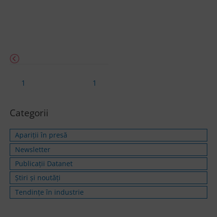
1
1
Categorii
Apariții în presă
Newsletter
Publicații Datanet
Știri și noutăți
Tendințe în industrie