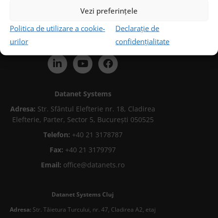
Vezi preferințele
Politica de utilizare a cookie-
Declarație de
urilor
confidențialitate
Urmărește-ne
Datanet Systems
Adresa:
Str. Sfântul Elefterie nr. 18, Cladirea
Elefterie, Parter, Sector 5, București 050525
Telefon:
+40 21 3178787
Fax:
+40 21 3179797
Email:
office@datanets.ro
Datanet Systems Cluj
Adresa:
Str. Tăietura Turcului, nr. 47, Cladirea A2, etaj