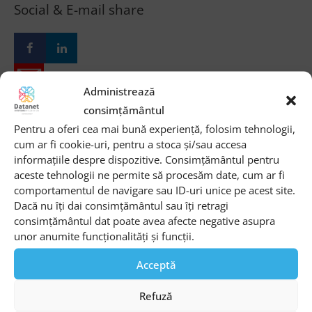
Social & E-mail share
Administrează
consimțământul
Newsletter
Pentru a oferi cea mai bună experiență, folosim tehnologii,
cum ar fi cookie-uri, pentru a stoca și/sau accesa
informațiile despre dispozitive. Consimțământul pentru
aceste tehnologii ne permite să procesăm date, cum ar fi
comportamentul de navigare sau ID-uri unice pe acest site.
Dacă nu îți dai consimțământul sau îți retragi
consimțământul dat poate avea afecte negative asupra
Sunt de acord cu
Termenii si conditiile
site-ului si cu
unor anumite funcționalități și funcții.
Politica de prelucrare a datelor
Acceptă
Refuză