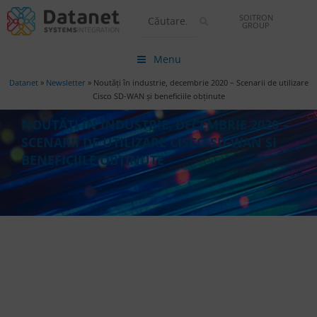
SOITRON
GROUP
Menu
Datanet
»
Newsletter
»
Noutăți în industrie, decembrie 2020 – Scenarii de utilizare
Cisco SD-WAN și beneficiile obținute
NOUTĂȚI ÎN INDUSTRIE, DECEMBRIE 2020 –
SCENARII DE UTILIZARE CISCO SD-WAN ȘI
BENEFICIILE OBȚINUTE