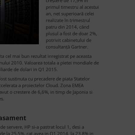
creștere de 17,9% în
primul timestru al acestui
an, net superioară celei
realizate în trimestrul
patru din 2014, când
plusul a fost de doar 2%,
potrivit cabinetului de
consultanță Gartner.
ta cel mai bun rezultat inregistrat pe aceasta
anului 2010. Valoarea totala a pietei mondiale de
liarde de dolari in Q1 2015.
fost sustinuta cu precadere de piata Statelor
ccelerata a proiectelor Cloud. Zona EMEA
 avut o crestere de 6,6%, in timp de Japonia si
es.
clasament
e servere, HP si-a pastrat locul 1, desi a
 (de la 25,5%, cat avea in Q1 2014, la 23,8% in