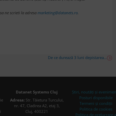
a ne scrieti la adresa
marketing@datanets.ro
.
De ce durează 3 luni depistarea...
Datanet Systems Cluj
Știri, noutăți și evenime
Posturi disponibile
ie
Adresa:
Str. Tăietura Turcului,
Termeni și condiții
nr. 47, Cladirea A2, etaj 3,
Politica de cookies
i
Cluj, 400221
Politica de prelucrare 