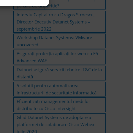
pe cale de dispariție?
Interviu Capital.ro cu Dragoș Stroescu,
Director Executiv Datanet Systems –
septembrie 2022
Workshop Datanet Systems: VMware
uncovered
Asigurați protecția aplicațiilor web cu F5
Advanced WAF
Datanet asigură servicii tehnice IT&C de la
distanță
5 soluții pentru automatizarea
infrastructurii de securitate informatică
Eficientizați managementul mediilor
distribuite cu Cisco Intersight
Ghid Datanet Systems de adoptare a
platformei de colaborare Cisco Webex –
iulie 2020