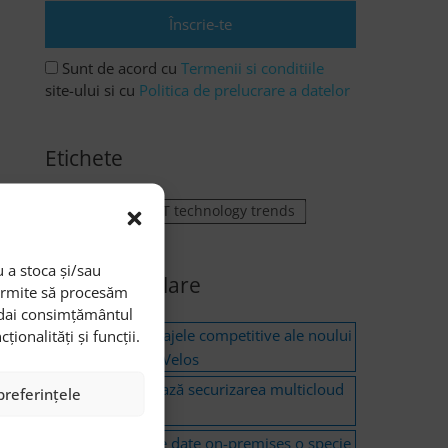
Sunt de acord cu
Termenii si conditiile
site-ului si cu
Politica de prelucrare a datelor
Etichete
Data Center
IT technology trends
 a stoca și/sau
Articole similare
permite să procesăm
i dai consimțământul
onalități și funcții.
Care sunt avantajele competitive ale noului
echipament F5 Velos
Cisco reinventează securizarea multicloud
preferințele
datacenter
Sunt centrele de date on-premises o specie