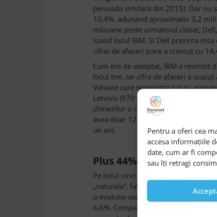
perioada similara din 2015). Dar nu si
10,4%, adunand aproximativ 3,2 mili
milioane peste urmatorul clasat, Dell
luand locul IBM. Si Dell prezinta insa 
cifrei de afaceri (care a crescut cu 14
Cum era de asteptat, IBM a resimtit di
locul trei, iar cifra de afaceri a scaz
Valoare care reprezinta totusi aproape
Lenovo (970 de milioane USD). Preluar
chinezilor o crestere „artificiala” a 
avea doar 127 milioane USD) si un salt
un an).
Pentru a oferi cea ma
accesa informațiile 
date, cum ar fi comp
Plus 44% pentru Cisco
sau îți retragi consi
Pe locul cinci cu o crestere a cifrei d
„naturala”, fata de cea inregistrata d
Accept
o evolutie ascendenta, crescandu-si i
6,6%. Compania ocupa insa locul doi 