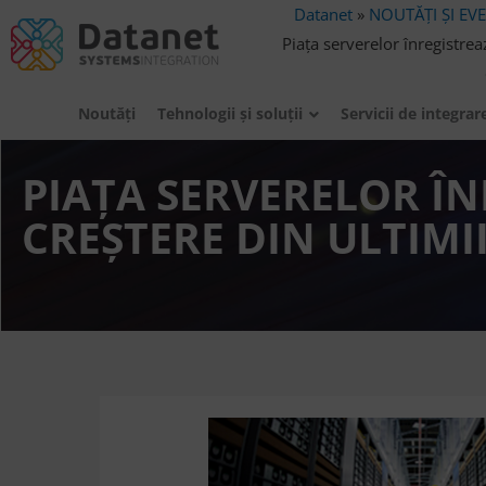
Datanet
»
NOUTĂȚI ȘI EV
Piața serverelor înregistre
Noutăți
Tehnologii şi soluţii
Servicii de integrar
PIAȚA SERVERELOR Î
CREȘTERE DIN ULTIMII