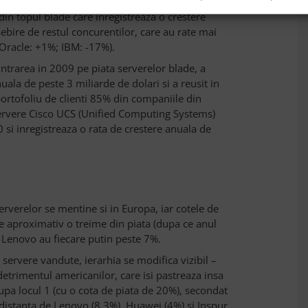
nta, de 25,2%. (Pe primul loc este HP cu o cota de
in topul blade care inregistreaza o crestere
ebire de restul concurentilor, care au rate mai
 Oracle: +1%; IBM: -17%).
ntrarea in 2009 pe piata serverelor blade, a
ala de peste 3 miliarde de dolari si a reusit in
portofoliu de clienti 85% din companiile din
servere Cisco UCS (Unified Computing Systems)
00 si inregistreaza o rata de crestere anuala de
erverelor se mentine si in Europa, iar cotele de
ne aproximativ o treime din piata (dupa ce anul
i Lenovo au fiecare putin peste 7%.
ervere vandute, ierarhia se modifica vizibil –
 detrimentul americanilor, care isi pastreaza insa
cupa locul 1 (cu o cota de piata de 20%), secondat
distanta de Lenovo (8,3%), Huawei (4%) si Inspur