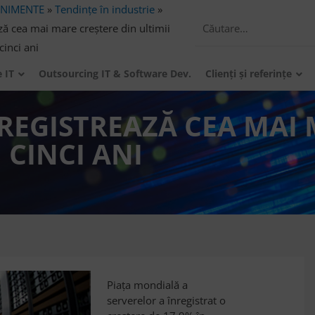
ENIMENTE
»
Tendințe în industrie
»
ază cea mai mare creștere din ultimii
cinci ani
e IT
Outsourcing IT & Software Dev.
Clienți și referințe
NREGISTREAZĂ CEA MAI
 CINCI ANI
Piața mondială a
serverelor a înregistrat o