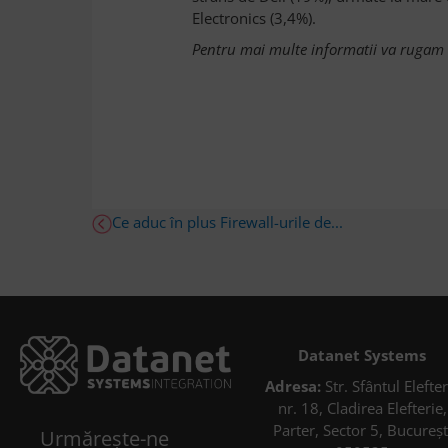
Electronics (3,4%).
Pentru mai multe informatii va rugam s
Ce aduc în plus Firewall-urile de...
Datanet Systems
Adresa:
Str. Sfântul Elefter
nr. 18, Cladirea Elefterie,
Parter, Sector 5, Bucureșt
Urmărește-ne