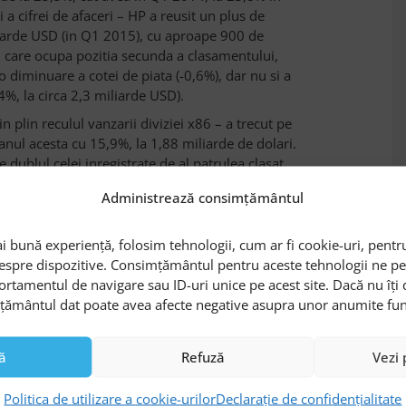
 a cifrei de afaceri – HP a reusit un plus de
arde USD (in Q1 2015), cu aproape 900 de
, care ocupa pozitia secunda a clasamentului,
o diminuare a cotei de piata (-0,6%), dar nu si a
,4%, la circa 2,3 miliarde USD).
n plin reculul vanzarii diviziei x86 – a trecut pe
ut anul acesta cu 15,9%, la 1,88 miliarde de dolari.
 dublul celei inregistrate de al patrulea clasat,
ea diviziei x86 de la IBM le-a asigurat
Administrează consimțământul
cifrei de afaceri de 658,3% (in Q1 2014, Lenovo
 al cotei de piata la 6,6% (de la 1,1 in urma cu
i bună experiență, folosim tehnologii, cum ar fi cookie-uri, pentru
despre dispozitive. Consimțământul pentru aceste tehnologii ne 
ortamentul de navigare sau ID-uri unice pe acest site. Dacă nu îț
mțământul dat poate avea afecte negative asupra unor anumite funcți
e afaceri de 44,4% – apreciata de catre analisti ca
e Lenovo – se situeaza Cisco, care se mentine pe
ă
Refuză
Vezi 
n Q1 2015 cota de piata cu 1,2 procente, pana la
pe piata serverelor blade x86 la nivel mondial,
Politica de utilizare a cookie-urilor
Declarație de confidențialitate