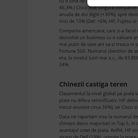
cu o cota de piata in crestere consta
46,3%.) Cisco este singura companie d
anuala de doi digiti (+30%), spre deos
mici de 10% (Del: +6%; HP, Fujitsu si
Compania americana, care si-a facut i
dezvoltat un business cu o valoare anu
mai putin de sase ani sa-si treaca in 
Fortune 500. Numarul clientilor de 
era, la nivelul lunii mai a.c., de 43.8
34%.
Chinezii castiga teren
Clasamentul la nivel global pe piata s
piata nu difera semnificativ: HP deti
trecut avusese circa 36%), iar Cisco s
Daca ne raportam insa la numarul de s
chinezii devin majoritari in Top 5, in
avantajul cotei de piata. Astfel, HP o
strans de Dell (19%), urmate la mare 