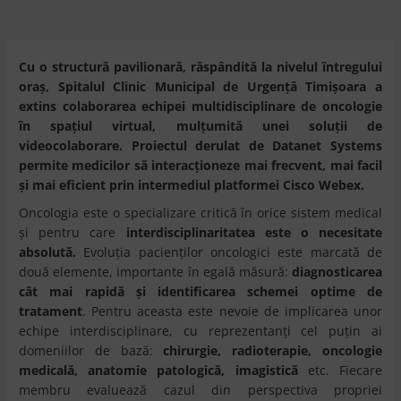
Cu o structură pavilionară, răspândită la nivelul întregului
oraş, Spitalul Clinic Municipal de Urgenţă Timişoara a
extins colaborarea echipei multidisciplinare de oncologie
în spaţiul virtual, mulţumită unei soluţii de
videocolaborare. Proiectul derulat de Datanet Systems
permite medicilor să interacţioneze mai frecvent, mai facil
şi mai eficient prin intermediul platformei Cisco Webex.
Oncologia este o specializare critică în orice sistem medical
şi pentru care
interdisciplinaritatea este o necesitate
absolută.
Evoluţia pacienţilor oncologici este marcată de
două elemente, importante în egală măsură:
diagnosticarea
cât mai rapidă şi identificarea schemei optime de
tratament
. Pentru aceasta este nevoie de implicarea unor
echipe interdisciplinare, cu reprezentanţi cel puţin ai
domeniilor de bază:
chirurgie, radioterapie, oncologie
medicală, anatomie patologică, imagistică
etc. Fiecare
membru evaluează cazul din perspectiva propriei