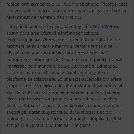
rapidă prin comparaţie cu PC-urile obişnuite, încorporează
camere web şi microfoane performante, ceea ce oferă un
nivel ridicat de calitate video şi audio.
Funcţionalităţile de Teams şi Meetings din
Cisco Webex
susţin derularea efectivă a întâlnirilor echipei
multidisciplinare. Oferă acces la agenda cu indicatori de
prezenţă pentru fiecare membru, camere virtuale de
discuţii (comune sau individuale), ferestre de chat,
partajare de informaţii etc. Complementar, pentru fişierele
imagistice cu dimensiuni de 2-5GB, membrii echipei au
acces la conturi profesionale Dropbox, integrate în
platforma de colaborare. Soluţia este accesibilă din afara
grupului, de către orice utilizator invitat pe baza unui cod,
atât de pe PC-uri cât şi de pe telefoane mobile şi tablete,
direct din browser sau prin instalarea clientului Webex
dedicat. După instalarea şi configurarea echipamentelor,
specialiştii Datanet Systems au derulat o sesiune de
training, la care au participat atât medicii implicaţi, cât şi
echipa IT a Spitalului Municipal Timişoara.