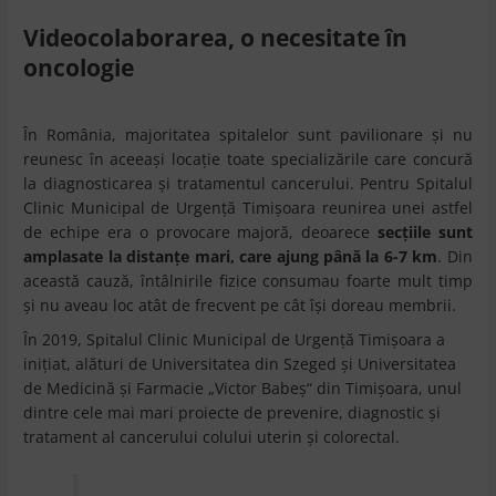
Videocolaborarea, o necesitate în
oncologie
În România, majoritatea spitalelor sunt pavilionare şi nu
reunesc în aceeaşi locaţie toate specializările care concură
la diagnosticarea şi tratamentul cancerului. Pentru Spitalul
Clinic Municipal de Urgenţă Timişoara reunirea unei astfel
de echipe era o provocare majoră, deoarece
secţiile sunt
amplasate la distanţe mari, care ajung până la 6-7 km
. Din
această cauză, întâlnirile fizice consumau foarte mult timp
şi nu aveau loc atât de frecvent pe cât îşi doreau membrii.
În 2019, Spitalul Clinic Municipal de Urgenţă Timişoara a
iniţiat, alături de Universitatea din Szeged şi Universitatea
de Medicină şi Farmacie „Victor Babeş“ din Timişoara, unul
dintre cele mai mari proiecte de prevenire, diagnostic și
tratament al cancerului colului uterin și colorectal.