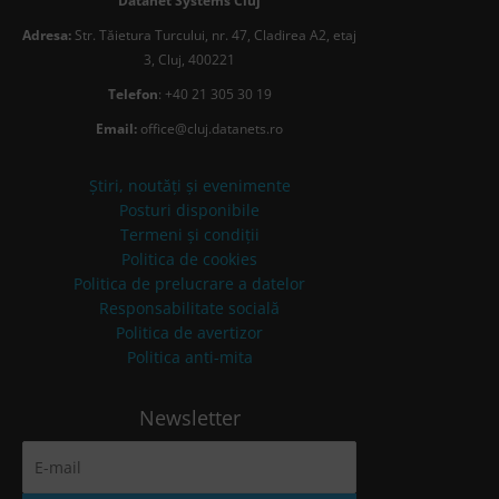
Datanet Systems Cluj
Adresa:
Str. Tăietura Turcului, nr. 47, Cladirea A2, etaj
3, Cluj, 400221
Telefon
: +40 21 305 30 19
Email:
office@cluj.datanets.ro
Știri, noutăți și evenimente
Posturi disponibile
Termeni și condiții
Politica de cookies
Politica de prelucrare a datelor
Responsabilitate socială
Politica de avertizor
Politica anti-mita
Newsletter