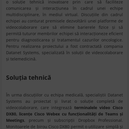
o soluție tehnică inovatoare prin care să faciliteze
comunicarea și interacțiunea în cadrul unei echipe
multidisciplinare, în mediul virtual. Discuţiile din cadrul
echipei au conturat premisele dezvoltării unei platforme de
videocolaborare care să elimine barierele fizice şi să
permită tuturor membrilor echipei să interacţioneze eficient
pentru diagnosticarea şi tratamentul cazurilor oncologice.
Pentru realizarea proiectului a fost contractată compania
Datanet Systems, specializată în soluţii de videocolaborare
şi telemedicină.
Soluţia tehnică
În urma discuţiilor cu echipa medicală, specialiştii Datanet
Systems au proiectat şi livrat o soluţie completă de
videocolaborare, care integrează
terminalele video Cisco
DX80, licenţe Cisco Webex cu funcţionalităţi de Teams şi
Meetings
, precum şi subscripţii Dropbox Professional.
Monitoarele de birou Cisco DX80 permit o utilizare simplă şi