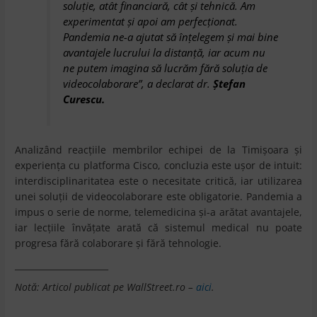
soluţie, atât financiară, cât şi tehnică. Am
experimentat şi apoi am perfecţionat.
Pandemia ne-a ajutat să înţelegem şi mai bine
avantajele lucrului la distanţă, iar acum nu
ne putem imagina să lucrăm fără soluţia de
videocolaborare”, a declarat dr.
Ştefan
Curescu.
Analizând reacţiile membrilor echipei de la Timişoara şi
experienţa cu platforma Cisco, concluzia este uşor de intuit:
interdisciplinaritatea este o necesitate critică, iar utilizarea
unei soluţii de videocolaborare este obligatorie. Pandemia a
impus o serie de norme, telemedicina şi-a arătat avantajele,
iar lecţiile învăţate arată că sistemul medical nu poate
progresa fără colaborare şi fără tehnologie.
______________________
Notă: Articol publicat pe WallStreet.ro –
aici
.