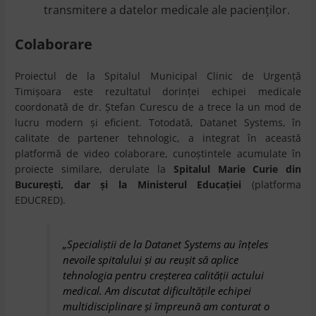
transmitere a datelor medicale ale pacienţilor.
Colaborare
Proiectul de la Spitalul Municipal Clinic de Urgenţă
Timişoara este rezultatul dorinţei echipei medicale
coordonată de dr. Ştefan Curescu de a trece la un mod de
lucru modern şi eficient. Totodată, Datanet Systems, în
calitate de partener tehnologic, a integrat în această
platformă de video colaborare, cunoştintele acumulate în
proiecte similare, derulate la
Spitalul Marie Curie din
Bucureşti, dar şi la Ministerul Educaţiei
(platforma
EDUCRED).
„Specialiştii de la Datanet Systems au înţeles
nevoile spitalului şi au reușit să aplice
tehnologia pentru creşterea calităţii actului
medical. Am discutat dificultăţile echipei
multidisciplinare şi împreună am conturat o