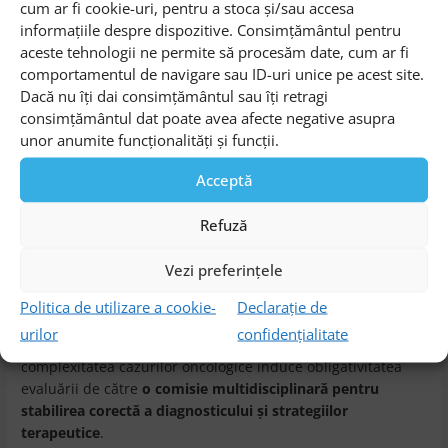
cum ar fi cookie-uri, pentru a stoca și/sau accesa
un stat major care evaluează strategic etapele
informațiile despre dispozitive. Consimțământul pentru
terapiei şi logistica necesară. Vorbim de
aceste tehnologii ne permite să procesăm date, cum ar fi
planificare, reevaluări în funcţie de rezultate,
comportamentul de navigare sau ID-uri unice pe acest site.
schimbări de strategii, iar orice câştig de timp
Dacă nu îți dai consimțământul sau îți retragi
este benefic pentru pacient. Inclusiv
consimțământul dat poate avea afecte negative asupra
reevaluarea cazurilor devine mult mai facilă
unor anumite funcționalități și funcții.
prin urmărirea istoricului şi etapelor
terapeutice parcurse. În esenţă, platforma ne
Acceptă
ajută în atingerea obiectivului unic al fiecărui
medic: mai binele pacientului”, a adăugat
dr.
Refuză
Ştefan Curescu.
Vezi preferințele
Alături de eficienţa lucrului în echipă, platforma de
Politica de utilizare a cookie-
Declarație de
videocolaborare atinge şi aspecte de natură juridică.
urilor
confidențialitate
Conform legislaţiei curente din mai multe ţări,
complexitatea cazurilor oncologice induce obligativitatea
evaluării de către
o comisie multidisciplinară pentru
stabilirea corectă a diagnosticului şi strategiilor
terapeutice
.