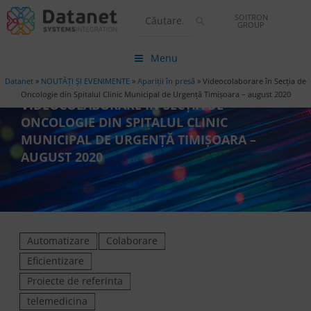
SOITRON
GROUP
Menu
Datanet
»
NOUTĂȚI ȘI EVENIMENTE
»
Apariții în presă
»
Videocolaborare în Secția de
Oncologie din Spitalul Clinic Municipal de Urgenţă Timişoara – august 2020
VIDEOCOLABORARE ÎN SECȚIA DE
ONCOLOGIE DIN SPITALUL CLINIC
MUNICIPAL DE URGENŢĂ TIMIŞOARA –
AUGUST 2020
Automatizare
Colaborare
Eficientizare
Proiecte de referinta
telemedicina