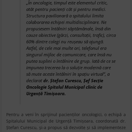
„În oncologie, timpul este elementul critic,
atât pentru pacienţi cât şi pentru medici.
Structura pavilionară a spitalului limita
colaborarea echipei multidisciplinare. Ne
propusesem întâlniri săptămânale, însă din
cauze obiective (gărzi, consultaţii, trafic), circa
60% dintre colegi nu reuşeau să ajungă.
Astfel, de cele mai multe ori, telefonul era
singurul mijloc de comunicare, care însă nu
putea suplini o întâlnire de grup. Iată de ce se
impunea trecerea la o soluţie modernă care
să mute aceste întâlniri în spaţiu virtual”, a
declarat
dr. Ştefan Curescu, Şef Secţie
Oncologie Spitalul Municipal clinic de
Urgenţă Timişoara.
Pentru a veni în sprijinul pacienților oncologici, o echipă a
Spitalului Municipal de Urgenţă Timișoara, coordonată dr.
Ştefan Curescu, și-a propus să dezvolte și să implementeze