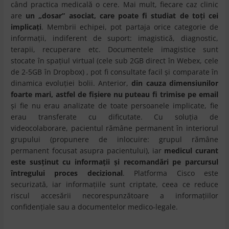
când practica medicală o cere. Mai mult, fiecare caz clinic
are
un „dosar” asociat, care poate fi studiat de toţi cei
implicaţi
. Membrii echipei, pot partaja orice categorie de
informaţii, indiferent de suport: imagistică, diagnostic,
terapii, recuperare etc. Documentele imagistice sunt
stocate în spaţiul virtual (cele sub 2GB direct în Webex, cele
de 2-5GB în Dropbox) , pot fi consultate facil şi comparate în
dinamica evoluţiei bolii. Anterior,
din cauza dimensiunilor
foarte mari, astfel de fişiere nu puteau fi trimise pe email
şi fie nu erau analizate de toate persoanele implicate, fie
erau transferate cu dificutate. Cu soluţia de
videocolaborare, pacientul rămâne permanent în interiorul
grupului (propunere de inlocuire: grupul rămâne
permanent focusat asupra pacientului), iar
medicul curant
este susţinut cu informaţii şi recomandări pe parcursul
întregului proces decizional
. Platforma Cisco este
securizată, iar informaţiile sunt criptate, ceea ce reduce
riscul accesării necorespunzătoare a informaţiilor
confidenţiale sau a documentelor medico-legale.