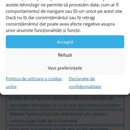
aceste tehnologii ne permite să procesăm date, cum ar fi
Newsletter
comportamentul de navigare sau ID-uri unice pe acest site.
Dacă nu îți dai consimțământul sau îți retragi
consimțământul dat poate avea afecte negative asupra
unor anumite funcționalități și funcții.
Acceptă
Sunt de acord cu
Termenii si conditiile
site-ului si cu
Refuză
Politica de prelucrare a datelor
Vezi preferințele
Articole similare
Politica de utilizare a cookie-
Declarație de
urilor
confidențialitate
CloudCenter, gestionați unificat orice mediu Cloud
Erorile de configurare afectează eficiența soluțiilor de
securitate? Remediați-le cu Breach and Attack Simulation
Datanet Systems Cluj este distribuitor unic pentru
conectica Just SLIM de la Triotronik
Cisco Duo, mai puţine parole, mai multă securitate –