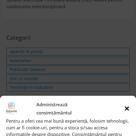
colaborarea interdisciplinară
Categorii
Apariții în presă
Newsletter
Publicații Datanet
Știri și noutăți
Tendințe în industrie
Administrează
Social & E-mail share
consimțământul
Pentru a oferi cea mai bună experiență, folosim tehnologii,
cum ar fi cookie-uri, pentru a stoca și/sau accesa
informațiile despre dispozitive. Consimțământul pentru