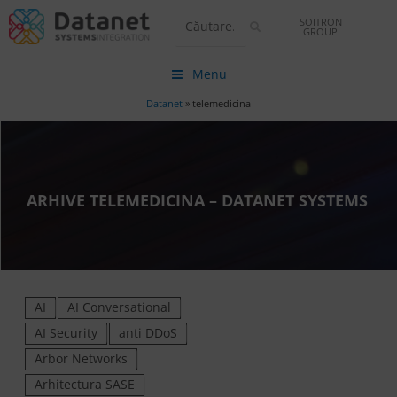
SOITRON
GROUP
Menu
Datanet
»
telemedicina
ARHIVE TELEMEDICINA – DATANET SYSTEMS
AI
AI Conversational
AI Security
anti DDoS
Arbor Networks
Arhitectura SASE