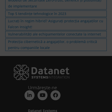
Modelul de Securitate Zero-trust, beneficii și posibilități
de implementare
Top 5 tendințe tehnologice în 2023
Lucrați în regim hibrid? Asigurați protecția angajaților cu
Falcon Insight!
Vulnerabilități ale echipamentelor conectate la internet
Protecția cibernetică a angajaților, o problemă critică
pentru companiile locale
Urmărește-ne
Datanet Systems