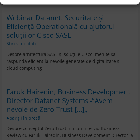
Webinar Datanet: Securitate și
Eficiență Operațională cu ajutorul
soluțiilor Cisco SASE
Știri și noutăți
Despre arhitectura SASE și soluțiile Cisco, menite să
răspundă eficient la nevoile generate de digitalizare și
cloud computing
Faruk Hairedin, Business Development
Director Datanet Systems -”Avem
nevoie de Zero-Trust […]„
Apariții în presă
Despre conceptul Zero Trust într-un interviu Business
Review cu Faruk Hairedin, Business Development Director la