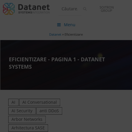
SOITRON
GROUP
Menu
Datanet
»
Eficientizare
EFICIENTIZARE - PAGINA 1 - DATANET
SYSTEMS
AI
AI Conversational
AI Security
anti DDoS
Arbor Networks
Arhitectura SASE