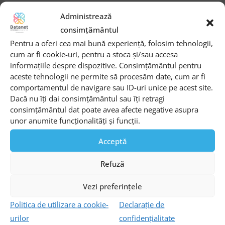
Despre trecerea la automatizare și utilizarea Cisco AI
Administrează
Assistant for Security.
consimțământul
Pentru a oferi cea mai bună experiență, folosim tehnologii,
Soluții moderne de telemedicină cu
cum ar fi cookie-uri, pentru a stoca și/sau accesa
informațiile despre dispozitive. Consimțământul pentru
Cisco și Datanet Systems
aceste tehnologii ne permite să procesăm date, cum ar fi
Apariții în presă
comportamentul de navigare sau ID-uri unice pe acest site.
Dacă nu îți dai consimțământul sau îți retragi
Despre soluțiile de telemedicină și sistemele mobile de
consimțământul dat poate avea afecte negative asupra
monitorizare a pacienților din România, cu ajutorul
unor anumite funcționalități și funcții.
tehnologiilor Cisco.
Acceptă
Digitalizarea spitalelor din România:
Refuză
soluții și provocări
Vezi preferințele
Tendințe în industrie
Politica de utilizare a cookie-
Declarație de
Despre digitalizarea spitalelor din România cu ajutorul
tehnologiilor Cisco!
urilor
confidențialitate