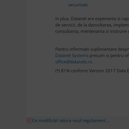
securitate
.
In plus, Datanet are experienta si ca
de servicii, de la dezvoltarea, implem
consultanta, mentenanta si instruire d
Pentru informatii suplimentare desp
Datanet Systems
precum si pentru ofe
office@datanets.ro
.
(*) 81% conform Verizon 2017 Data B
Ce modificări aduce noul regulament...