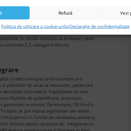
emplu, versiunea 2.0, lansata in august trecut, a
tiri suport simultan pentru protocoalele
ă
Refuză
Vezi 
rtului de management al administratorilor (prin
ork Center), noi instrumente de raportare si
Politica de utilizare a cookie-urilor
Declarație de confidențialitate
tal) si abilitati extinse pe zona de analiza a
sabilitate. Si solutia continua sa evolueze rapid –
 la versiunea 2.3, adaugand alte noi
tegrare
faptul ca este conceput sa functioneze ca o
l politicilor de acces al resurselor, peste care
de securitate informatică. Capabilitate pe care
e flexibile de autentificare, autorizare,
 a gestionarii accesului. De exemplu, ISE fiind o
TrustSec se pot realiza segmentari ale retelei,
uri fiind permis in functie de identitatea acestora,
rilor folosite pentru accesare etc. Integrarea cu
P) asigura monitorizarea si blocarea in timp