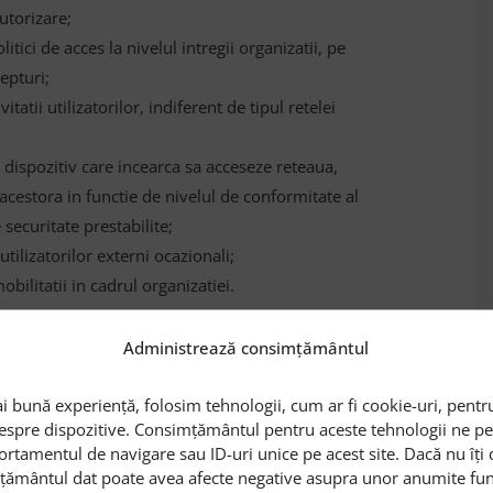
utorizare;
itici de acces la nivelul intregii organizatii, pe
repturi;
itatii utilizatorilor, indiferent de tipul retelei
e dispozitiv care incearca sa acceseze reteaua,
cestora in functie de nivelul de conformitate al
securitate prestabilite;
utilizatorilor externi ocazionali;
bilitatii in cadrul organizatiei.
i (atat de la Cisco, cat si de la alti vendori),
Administrează consimțământul
atizare al masurilor de securitate, partajand
ului, statusul device-ului, locatia in care se afla
i bună experiență, folosim tehnologii, cum ar fi cookie-uri, pentru
storicul datelor de logare, tipare de comportament
despre dispozitive. Consimțământul pentru aceste tehnologii ne 
ortamentul de navigare sau ID-uri unice pe acest site. Dacă nu îț
ificat de Datanet in implementarile realizate
mțământul dat poate avea afecte negative asupra unor anumite funcți
ta, cu un statut solid confirmat de piata si in