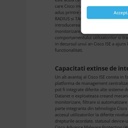
care Cisco investeste continuu. De ex
adus printre numeroase alte imbunata
Accept
RADIUS si TACACS+, simplificarea efo
introducerea Device Administration W
monitorizare (din ISE Administrator Por
comportamentului utilizatorilor si tra
in decursul unui an Cisco ISE a ajuns
functionalitati.
C
apacitati extinse de in
Un alt avantaj al Cisco ISE consta in 
platforma de management centralizat a
pot fi integrate diferite alte sisteme 
Datanet o exploateaza creand mecanism
monitorizare, filtrare si automatizare
parte integranta din tehnologia Cisco 
accesul utilizatorilor la diferite nivel
drepturile acordate, statusul device-u
Cisco Advance Malware Protection (AM