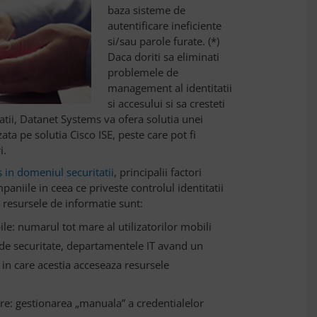
baza sisteme de
autentificare ineficiente
si/sau parole furate. (*)
Daca doriti sa eliminati
problemele de
management al identitatii
si accesului si sa cresteti
zatii, Datanet Systems va ofera solutia unei
ata pe solutia Cisco ISE, peste care pot fi
i.
 in domeniul securitatii
, principalii factori
aniile in ceea ce priveste controlul identitatii
la resursele de informatie sunt:
e: numarul tot mare al utilizatorilor mobili
i de securitate, departamentele IT avand un
 in care acestia acceseaza resursele
e: gestionarea „manuala” a credentialelor