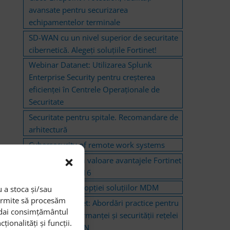
avansate pentru securizarea
echipamentelor terminale
SD-WAN cu un nivel superior de securitate
cibernetică. Alegeţi soluțiile Fortinet!
Webinar Datanet: Utilizarea Splunk
Enterprise Security pentru creșterea
eficienței în Centrele Operaționale de
Securitate
Securitate pentru spitale. Recomandare de
arhitectură
Cybersecurity of remote work systems
Datanet pune în valoare avantajele Fortinet
UTM – iunie 2016
Flexibilitatea adopției soluțiilor MDM
 a stoca și/sau
permite să procesăm
Webinar Datanet: Abordări practice pentru
i dai consimțământul
creşterea performanței și securităţii rețelei
onalități și funcții.
cu Cisco SD-WAN