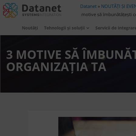
Datanet
»
NOUTĂȚI ȘI EVE
motive să îmbunătățești co
Noutăți
Tehnologii şi soluţii
Servicii de integrar
3 MOTIVE SĂ ÎMBUNĂ
ORGANIZAȚIA TA