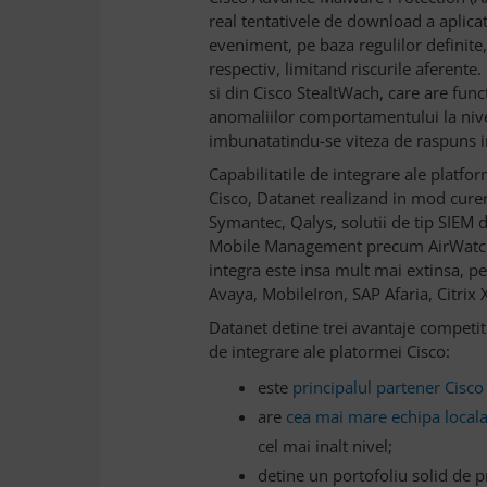
real tentativele de download a aplicat
eveniment, pe baza regulilor definite
respectiv, limitand riscurile aferente.
si din Cisco StealtWach, care are funct
anomaliilor comportamentului la nivel 
imbunatatindu-se viteza de raspuns in
Capabilitatile de integrare ale platfor
Cisco, Datanet realizand in mod curent
Symantec, Qalys, solutii de tip SIEM 
Mobile Management precum AirWatch. L
integra este insa mult mai extinsa,
Avaya, MobileIron, SAP Afaria, Citrix
Datanet detine trei avantaje competiti
de integrare ale platormei Cisco:
este
principalul partener Cisc
are
cea mai mare echipa locala 
cel mai inalt nivel;
detine un portofoliu solid de