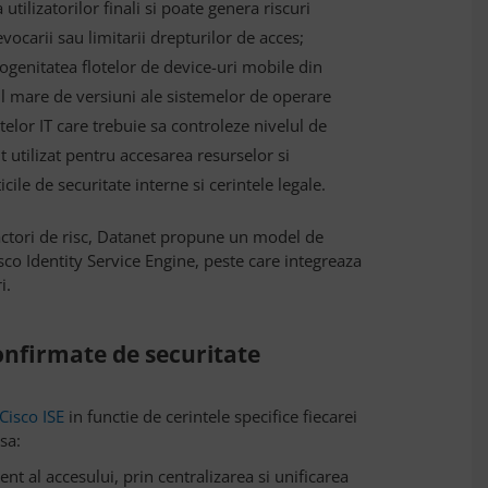
 utilizatorilor finali si poate genera riscuri
evocarii sau limitarii drepturilor de acces;
ogenitatea flotelor de device-uri mobile din
ul mare de versiuni ale sistemelor de operare
or IT care trebuie sa controleze nivelul de
t utilizat pentru accesarea resurselor si
cile de securitate interne si cerintele legale.
 factori de risc, Datanet propune un model de
isco Identity Service Engine, peste care integreaza
i.
confirmate de securitate
Cisco ISE
in functie de cerintele specifice fiecarei
sa:
t al accesului, prin centralizarea si unificarea