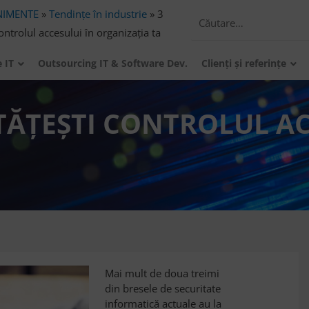
NIMENTE
»
Tendințe în industrie
»
3
ntrolul accesului în organizația ta
e IT
Outsourcing IT & Software Dev.
Clienți și referințe
TĂȚEȘTI CONTROLUL AC
Mai mult de doua treimi
din bresele de securitate
informatică actuale au la