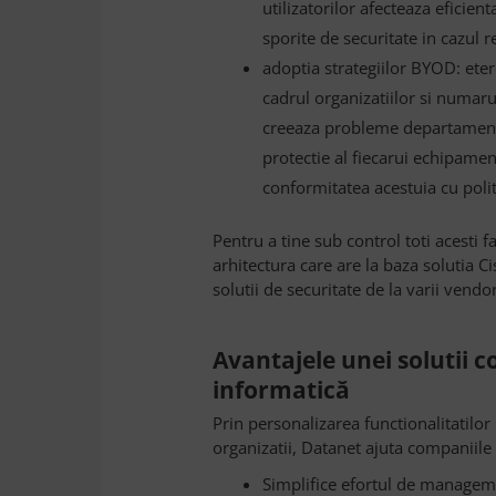
utilizatorilor afecteaza eficienta
sporite de securitate in cazul r
adoptia strategiilor BYOD: eter
cadrul organizatiilor si numar
creeaza probleme departamentel
protectie al fiecarui echipamen
conformitatea acestuia cu politi
Pentru a tine sub control toti acesti
arhitectura care are la baza solutia C
solutii de securitate de la varii vendor
Avantajele unei solutii 
informatică
Prin personalizarea functionalitatilor
organizatii, Datanet ajuta companiile 
Simplifice efortul de managemen