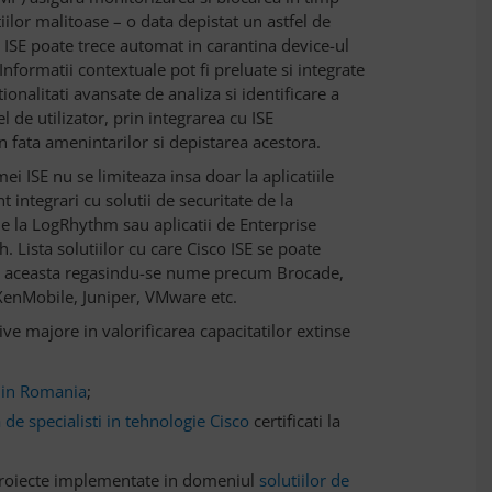
iilor malitoase – o data depistat un astfel de
, ISE poate trece automat in carantina device-ul
 Informatii contextuale pot fi preluate si integrate
ionalitati avansate de analiza si identificare a
de utilizator, prin integrarea cu ISE
 fata amenintarilor si depistarea acestora.
mei ISE nu se limiteaza insa doar la aplicatiile
 integrari cu solutii de securitate de la
de la LogRhythm sau aplicatii de Enterprise
ista solutiilor cu care Cisco ISE se poate
 pe aceasta regasindu-se nume precum Brocade,
 XenMobile, Juniper, VMware etc.
ve majore in valorificarea capacitatilor extinse
o in Romania
;
de specialisti in tehnologie Cisco
certificati la
 proiecte implementate in domeniul
solutiilor de