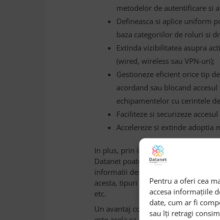
metodelor de autentificare si a
Defineasca si aplice uniform pol
baza categoriilor de roluri si d
Extinda vizibilitatea asupra activ
(wired, wireless sau VPN-uri);
Gestioneze eficient orice tip d
acordand sau blocand accesul a
echipamentelor cu cerintele de 
Faciliteze si securizeze accesul 
Accelereze si extinde adoptia mo
In plus, prin integrarea cu alte aplicati
Datanet poate creste nivelul de autom
informatii despre identitatea utilizator
Pentru a oferi cea ma
acesta, tipuri de resurse accesate, i
accesa informațiile 
etc.
date, cum ar fi comp
Un avantaj competitiv important valor
sau îți retragi consi
este acela ca ISE este o solutie comple