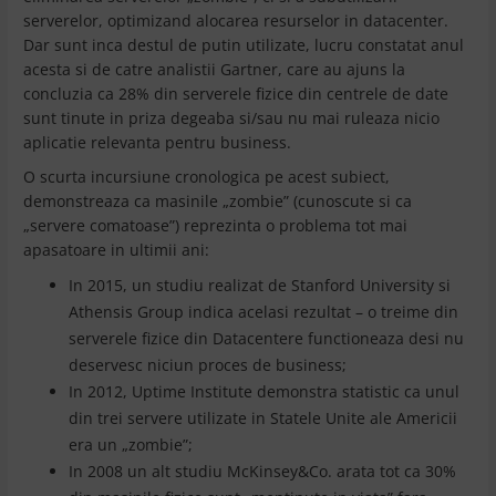
serverelor, optimizand alocarea resurselor in datacenter.
Dar sunt inca destul de putin utilizate, lucru constatat anul
acesta si de catre analistii Gartner, care au ajuns la
concluzia ca 28% din serverele fizice din centrele de date
sunt tinute in priza degeaba si/sau nu mai ruleaza nicio
aplicatie relevanta pentru business.
O scurta incursiune cronologica pe acest subiect,
demonstreaza ca masinile „zombie” (cunoscute si ca
„servere comatoase”) reprezinta o problema tot mai
apasatoare in ultimii ani:
In 2015, un studiu realizat de Stanford University si
Athensis Group indica acelasi rezultat – o treime din
serverele fizice din Datacentere functioneaza desi nu
deservesc niciun proces de business;
In 2012, Uptime Institute demonstra statistic ca unul
din trei servere utilizate in Statele Unite ale Americii
era un „zombie”;
In 2008 un alt studiu McKinsey&Co. arata tot ca 30%