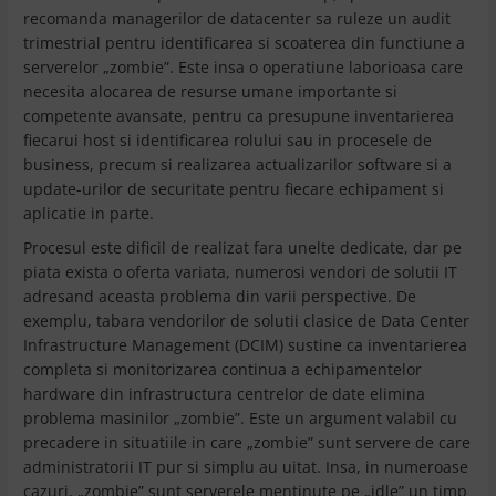
recomanda managerilor de datacenter sa ruleze un audit
trimestrial pentru identificarea si scoaterea din functiune a
serverelor „zombie”. Este insa o operatiune laborioasa care
necesita alocarea de resurse umane importante si
competente avansate, pentru ca presupune inventarierea
fiecarui host si identificarea rolului sau in procesele de
business, precum si realizarea actualizarilor software si a
update-urilor de securitate pentru fiecare echipament si
aplicatie in parte.
Procesul este dificil de realizat fara unelte dedicate, dar pe
piata exista o oferta variata, numerosi vendori de solutii IT
adresand aceasta problema din varii perspective. De
exemplu, tabara vendorilor de solutii clasice de Data Center
Infrastructure Management (DCIM) sustine ca inventarierea
completa si monitorizarea continua a echipamentelor
hardware din infrastructura centrelor de date elimina
problema masinilor „zombie”. Este un argument valabil cu
precadere in situatiile in care „zombie” sunt servere de care
administratorii IT pur si simplu au uitat. Insa, in numeroase
cazuri, „zombie” sunt serverele mentinute pe „idle” un timp