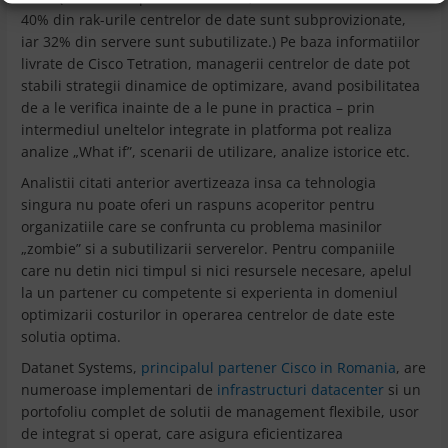
40% din rak-urile centrelor de date sunt subprovizionate,
iar 32% din servere sunt subutilizate.) Pe baza informatiilor
livrate de Cisco Tetration, managerii centrelor de date pot
stabili strategii dinamice de optimizare, avand posibilitatea
de a le verifica inainte de a le pune in practica – prin
intermediul uneltelor integrate in platforma pot realiza
analize „What if”, scenarii de utilizare, analize istorice etc.
Analistii citati anterior avertizeaza insa ca tehnologia
singura nu poate oferi un raspuns acoperitor pentru
organizatiile care se confrunta cu problema masinilor
„zombie” si a subutilizarii serverelor. Pentru companiile
care nu detin nici timpul si nici resursele necesare, apelul
la un partener cu competente si experienta in domeniul
optimizarii costurilor in operarea centrelor de date este
solutia optima.
Datanet Systems,
principalul partener Cisco in Romania
, are
numeroase implementari de
infrastructuri datacenter
si un
portofoliu complet de solutii de management flexibile, usor
de integrat si operat, care asigura eficientizarea