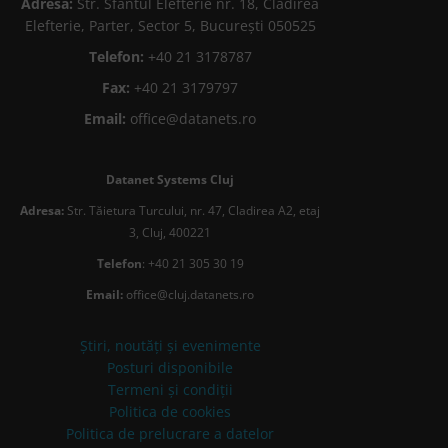
Adresa:
Str. Sfântul Elefterie nr. 18, Cladirea
Elefterie, Parter, Sector 5, București 050525
Telefon:
+40 21 3178787
Fax:
+40 21 3179797
Email:
office@datanets.ro
Datanet Systems Cluj
Adresa:
Str. Tăietura Turcului, nr. 47, Cladirea A2, etaj
3, Cluj, 400221
Telefon
: +40 21 305 30 19
Email:
office@cluj.datanets.ro
Știri, noutăți și evenimente
Posturi disponibile
Termeni și condiții
Politica de cookies
Politica de prelucrare a datelor