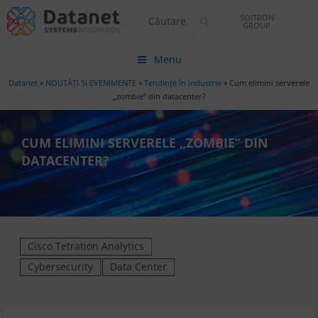
SOITRON
GROUP
Menu
Datanet
»
NOUTĂȚI ȘI EVENIMENTE
»
Tendințe în industrie
»
Cum elimini serverele
„zombie” din datacenter?
CUM ELIMINI SERVERELE „ZOMBIE” DIN
DATACENTER?
Cisco Tetration Analytics
Cybersecurity
Data Center