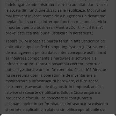
indelungat de administratorii care nu au uitat, dar evita sa
le scoata din functiune si/sau sa le reutilizeze. Motivul cel
mai frecvent invocat: teama de a nu genera un downtime
neplanificat sau de a intrerupe functionarea unui serviciu
important pentru business. (Mantra „Don’t fix it if it ain’t
broke” este cea mai buna justificare in acest sens.)
Tabara DCIM incepe sa piarda teren in fata vendorilor de
aplicatii de tipul Unified Computing System (UCS), sisteme
de management pentru datacenter concepute astfel incat
sa integreze componentele hardware si software ale
infrastructurilor IT intr-un ansamblu coerent, pentru a
putea fi gestionate unitar. De exemplu, Cisco UCS Director
nu se rezuma doar la operatiunile de inventariere si
monitorizare a infrastructurii hardware, ci furnizeaza
instrumente avansate de diagnostic in timp real, analize
istorice si rapoarte de utilizare. Solutia Cisco asigura o
reducere a efortului de conectare si configurare a
echipamentelor in conformitate cu infrastructura existenta
si cerintele aplicatiilor rulate si simplifica operatiunile de
provizionare a serverelor, prin automatizari si instrumente