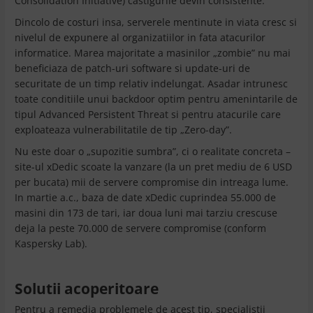
Consolidation Initiative) castigurile devin consistente.
Dincolo de costuri insa, serverele mentinute in viata cresc si
nivelul de expunere al organizatiilor in fata atacurilor
informatice. Marea majoritate a masinilor „zombie” nu mai
beneficiaza de patch-uri software si update-uri de
securitate de un timp relativ indelungat. Asadar intrunesc
toate conditiile unui backdoor optim pentru amenintarile de
tipul Advanced Persistent Threat si pentru atacurile care
exploateaza vulnerabilitatile de tip „Zero-day”.
Nu este doar o „supozitie sumbra”, ci o realitate concreta –
site-ul xDedic scoate la vanzare (la un pret mediu de 6 USD
per bucata) mii de servere compromise din intreaga lume.
In martie a.c., baza de date xDedic cuprindea 55.000 de
masini din 173 de tari, iar doua luni mai tarziu crescuse
deja la peste 70.000 de servere compromise (conform
Kaspersky Lab).
Solutii acoperitoare
Pentru a remedia problemele de acest tip, specialistii