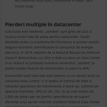
din masinile fizice sunt „mentinute in viata” fara
niciun scop.
Pierderi multiple în datacenter
Concluzia este evidenta: „zombie” sunt greu de ucis si
incarca inutil nota de plata pentru datacenter. Studii
detaliate arata ca scoaterea din functiune a acestor masini
asigura economii semnificative la consumul de energie
electrica. In 2014, expertii de la Natural Resources Defense
Council demonstrau cu cifre si date ca daca un Data Center
si-ar reduce la jumatate numarul serverelor „zombie” ar
putea scadea factura de electricitate cu pana la 40%.
Economiile sunt insa mai mari pentru ca un server activ nu
consuma doar curent, ci si spatiu in centrul de date si
necesita operatiuni de mentenanta si back-up, sisteme de
operare licentiate, UPS-uri etc. Ori, la un cost mediu de
2.000 de dolari per an pentru operatiunile de suport
aferente unui server mid-tier (conform Federal Data Center