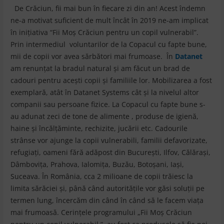
De Crăciun, fii mai bun în fiecare zi din an! Acest îndemn
ne-a motivat suficient de mult încât în 2019 ne-am implicat
în iniţiativa “Fii Moș Crăciun pentru un copil vulnerabil”.
Prin intermediul voluntarilor de la Copacul cu fapte bune,
mii de copii vor avea sărbători mai frumoase. În
Datanet
am renunţat la bradul natural şi am făcut un brad de
cadouri pentru aceşti copii şi familiile lor. Mobilizarea a fost
exemplară, atât în Datanet Systems cât şi la nivelul altor
companii sau persoane fizice. La Copacul cu fapte bune s-
au adunat zeci de tone de alimente , produse de igienă,
haine şi încălțăminte, rechizite, jucării etc. Cadourile
strânse vor ajunge la copii vulnerabili, familii defavorizate,
refugiați, oameni fără adăpost din București, Ilfov, Călărași,
Dâmbovița, Prahova, Ialomița, Buzău, Botoșani, Iași,
Suceava. În România, cca 2 milioane de copii trăiesc la
limita sărăciei şi, până când autorităţile vor găsi soluţii pe
termen lung, încercăm din când în când să le facem viaţa
mai frumoasă. Cerinţele programului „Fii Moș Crăciun