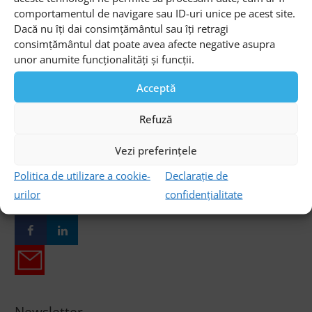
Datanet...
avantaje...
comportamentul de navigare sau ID-uri unice pe acest site.
Dacă nu îți dai consimțământul sau îți retragi
Categorii
consimțământul dat poate avea afecte negative asupra
unor anumite funcționalități și funcții.
Apariții în presă
Newsletter
Acceptă
Publicații Datanet
Refuză
Știri și noutăți
Tendințe în industrie
Vezi preferințele
Politica de utilizare a cookie-
Declarație de
Social & E-mail share
urilor
confidențialitate
Newsletter