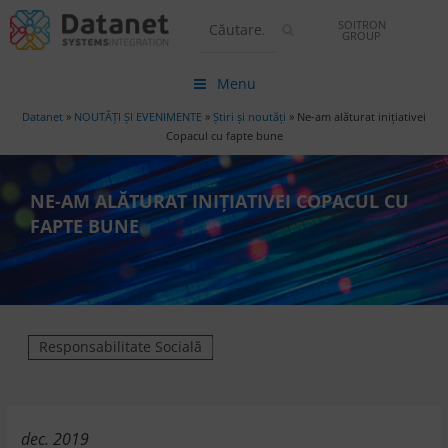
SOITRON
GROUP
Menu
Datanet
»
NOUTĂȚI ȘI EVENIMENTE
»
Știri și noutăți
»
Ne-am alăturat iniţiativei
Copacul cu fapte bune
NE-AM ALĂTURAT INIŢIATIVEI COPACUL CU
FAPTE BUNE
Responsabilitate Socială
dec. 2019