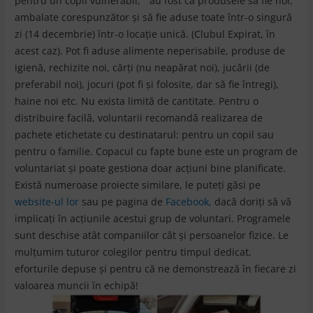
pentru un copil vulnerabil,” au fost ca produsele să fie noi,
ambalate corespunzător şi să fie aduse toate într-o singură
zi (14 decembrie) într-o locaţie unică. (Clubul Expirat, în
acest caz). Pot fi aduse alimente neperisabile, produse de
igienă, rechizite noi, cărți (nu neapărat noi), jucării (de
preferabil noi), jocuri (pot fi și folosite, dar să fie întregi),
haine noi etc. Nu exista limită de cantitate. Pentru o
distribuire facilă, voluntarii recomandă realizarea de
pachete etichetate cu destinatarul: pentru un copil sau
pentru o familie. Copacul cu fapte bune este un program de
voluntariat şi poate gestiona doar acţiuni bine planificate.
Există numeroase proiecte similare, le puteți găsi pe
website-ul lor
sau pe pagina de
Facebook,
dacă doriţi să vă
implicaţi în acţiunile acestui grup de voluntari. Programele
sunt deschise atât companiilor cât şi persoanelor fizice. Le
mulțumim tuturor colegilor pentru timpul dedicat,
eforturile depuse şi pentru că ne demonstrează în fiecare zi
valoarea muncii în echipă!