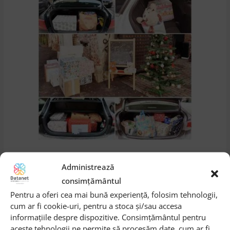
Administrează
consimțământul
Pentru a oferi cea mai bună experiență, folosim tehnologii,
cum ar fi cookie-uri, pentru a stoca și/sau accesa
informațiile despre dispozitive. Consimțământul pentru
IT Security IaaS, noul serviciu
Seminar Cisco ACI, de la
aceste tehnologii ne permite să procesăm date, cum ar fi