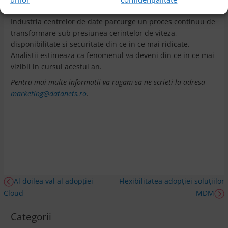
fi nivelul de reutilizare al apei, energiile regenerabile etc.
Industria centrelor de date parcurge un proces continuu de
transformare sub presiunea cerintelor de viteza,
disponibilitate si securitate din ce in ce mai ridicate.
Analistii estimeaza ca fenomenul va deveni din ce in ce mai
vizibil in cursul acestui an.
Pentru mai multe informatii va rugam sa ne scrieti la adresa
marketing@datanets.ro
.
Al doilea val al adopției
Flexibilitatea adopției soluțiilor
Cloud
MDM
Categorii