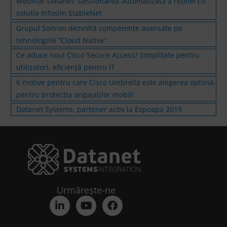
Webinar Datanet: Gestionarea automatizată a rețelei cu
soluția Infosim StableNet
Grupul Soitron dezvoltă competențe avansate pe
tehnologiile ”Cloud Native”
Ce aduce noul Cisco Secure Access? Simplitate pentru
utilizatori, eficiență pentru IT
6 motive pentru care Cisco Umbrella este alegerea optimă
pentru protecția angajaților mobili
Datanet Systems, partener activ la Expoapa 2019
Urmărește-ne