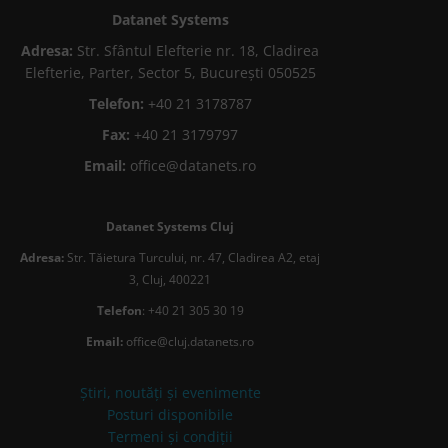
Datanet Systems
Adresa:
Str. Sfântul Elefterie nr. 18, Cladirea
Elefterie, Parter, Sector 5, București 050525
Telefon:
+40 21 3178787
Fax:
+40 21 3179797
Email:
office@datanets.ro
Datanet Systems Cluj
Adresa:
Str. Tăietura Turcului, nr. 47, Cladirea A2, etaj
3, Cluj, 400221
Telefon
: +40 21 305 30 19
Email:
office@cluj.datanets.ro
Știri, noutăți și evenimente
Posturi disponibile
Termeni și condiții