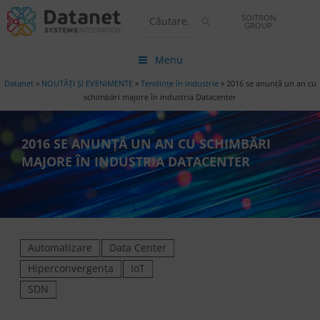
SOITRON
GROUP
Menu
Datanet
»
NOUTĂȚI ȘI EVENIMENTE
»
Tendințe în industrie
»
2016 se anunță un an cu
schimbări majore în industria Datacenter
2016 SE ANUNȚĂ UN AN CU SCHIMBĂRI
MAJORE ÎN INDUSTRIA DATACENTER
Automatizare
Data Center
Hiperconvergența
IoT
SDN