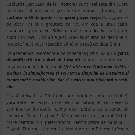
Cablurile Just SLIM de la Triotronik sunt realizate din cupru
de mare calitate, cu o grosime de numai 1,1 mm, pot fi
curbate la 90 de grade
și au
garanție pe viață.
Cu o grosime
de doar 1/4 și o greutate de 1/6 din cea a unui cablu
standard, produsele SLIM ocupă semnificativ mai puțin
spațiu în rack. Cablurile Just SLIM sunt atât de flexibile și
robuste încât pot fi răsucite până la o rază de doar 2 mm.
De asemenea, elementele de conectică Just SLIM au o
gamă
diversificată de culori și lungimi
pentru a optimiza și
organiza modul de lucru.
Astfel, utilizarea Triotronik SLIM se
traduce în simplificarea și scurtarea timpului de instalare și
mentenanță a cablurilor, dar și o răcire mai eficientă a rack-
ului
.
O altă inovație a Triotronik sunt mufele „indestructibile”,
garantate pe viață, care elimină situațiile ce necesită
schimbarea întregului cablu doar pentru că a cedat un
conector. Conectica Just SLIM nu este doar ergonomică și de
mare calitate, ci și performantă. Permit viteze de până la 10
Gigabit Ethernet și permit alimentare prin Ethernet (Power