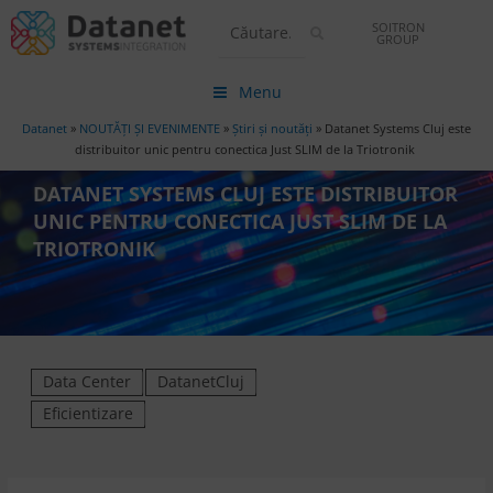
SOITRON
GROUP
Menu
Datanet
»
NOUTĂȚI ȘI EVENIMENTE
»
Știri și noutăți
»
Datanet Systems Cluj este
distribuitor unic pentru conectica Just SLIM de la Triotronik
DATANET SYSTEMS CLUJ ESTE DISTRIBUITOR
UNIC PENTRU CONECTICA JUST SLIM DE LA
TRIOTRONIK
Data Center
DatanetCluj
Eficientizare