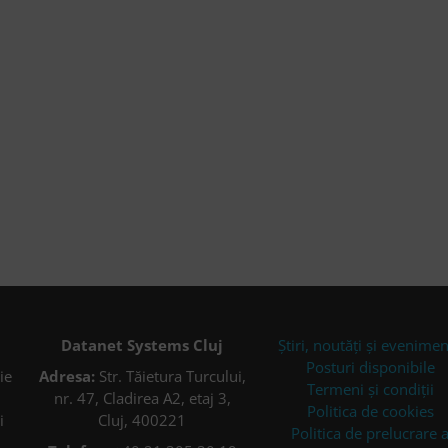
Datanet Systems Cluj
Știri, noutăți și evenime
Posturi disponibile
ie
Adresa:
Str. Tăietura Turcului,
Termeni și condiții
nr. 47, Cladirea A2, etaj 3,
Politica de cookies
i
Cluj, 400221
Politica de prelucrare 