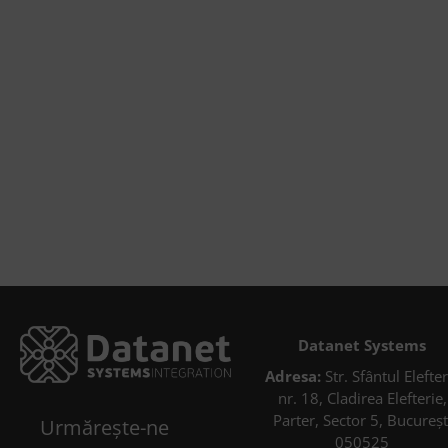
Datanet Systems
Adresa:
Str. Sfântul Elefter
nr. 18, Cladirea Elefterie,
Parter, Sector 5, Bucureșt
Urmărește-ne
050525