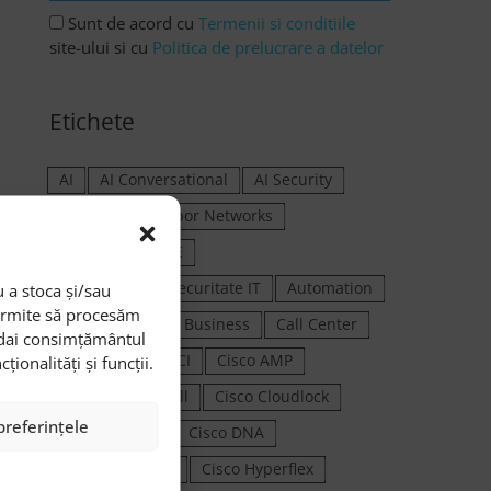
Sunt de acord cu
Termenii si conditiile
site-ului si cu
Politica de prelucrare a datelor
Etichete
AI
AI Conversational
AI Security
anti DDoS
Arbor Networks
Arhitectura SASE
Arhitectură de securitate IT
Automation
 a stoca și/sau
permite să procesăm
Automatizare
Business
Call Center
i dai consimțământul
Cisco
Cisco ACI
Cisco AMP
onalități și funcții.
Cisco ASA firewall
Cisco Cloudlock
preferințele
Cisco Connect
Cisco DNA
Cisco Firepower
Cisco Hyperflex