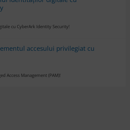
ty
igitale cu CyberArk Identity Security!
mentul accesului privilegiat cu
leged Access Management (PAM)!