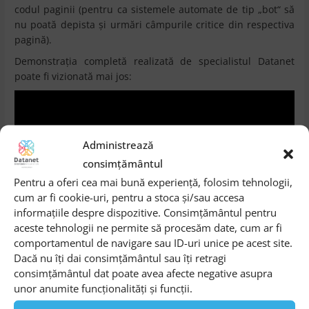
codul paginii (pentru ca sistemele automate de tip „bot“ să
nu poată depista și urmări câmpurile critice din respectiva
pagină).
Demonstrația completă realizată de specialistul Datanet
poate fi vizionată mai jos:
Administrează
consimțământul
Pentru a oferi cea mai bună experiență, folosim tehnologii,
cum ar fi cookie-uri, pentru a stoca și/sau accesa
informațiile despre dispozitive. Consimțământul pentru
aceste tehnologii ne permite să procesăm date, cum ar fi
comportamentul de navigare sau ID-uri unice pe acest site.
Dacă nu îți dai consimțământul sau îți retragi
Pentru informații tehnice suplimentare despre soluțiile F5
consimțământul dat poate avea afecte negative asupra
Networks prezentate de specialiștii Datanet Systems,
unor anumite funcționalități și funcții.
precum și despre oferta completă de servicii pe care le
asigurăm, ne puteți contacta pe adresa de email