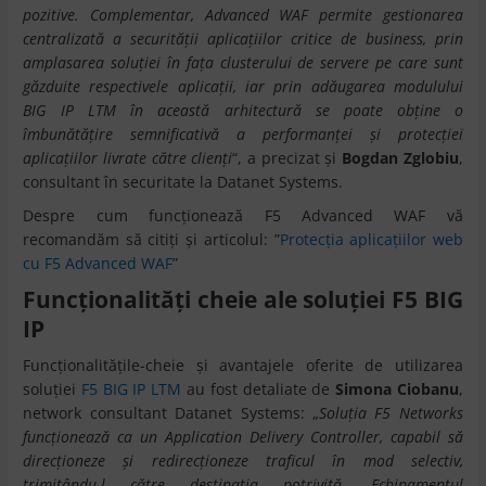
pozitive. Complementar, Advanced WAF permite gestionarea
centralizată a securității aplicațiilor critice de business, prin
amplasarea soluției în fața clusterului de servere pe care sunt
găzduite respectivele aplicații, iar prin adăugarea modulului
BIG IP LTM în această arhitectură se poate obține o
îmbunătățire semnificativă a performanței și protecției
aplicațiilor livrate către clienți
“, a precizat și
Bogdan Zglobiu
,
consultant în securitate la Datanet Systems.
Despre cum funcționează F5 Advanced WAF vă
recomandăm să citiți și articolul: ”
Protecția aplicațiilor web
cu F5 Advanced WAF
”
Funcționalități cheie ale soluției F5 BIG
IP
Funcționalitățile-cheie și avantajele oferite de utilizarea
soluției
F5 BIG IP LTM
au fost detaliate de
Simona Ciobanu
,
network consultant Datanet Systems: „
Soluția F5 Networks
funcționează ca un Application Delivery Controller, capabil să
direcționeze și redirecționeze traficul în mod selectiv,
trimițându-l către destinația potrivită. Echipamentul