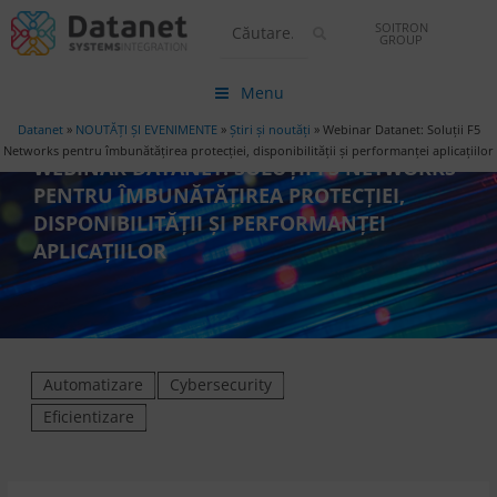
SOITRON
GROUP
Menu
Datanet
»
NOUTĂȚI ȘI EVENIMENTE
»
Știri și noutăți
»
Webinar Datanet: Soluții F5
Networks pentru îmbunătățirea protecției, disponibilității și performanței aplicațiilor
WEBINAR DATANET: SOLUȚII F5 NETWORKS
PENTRU ÎMBUNĂTĂȚIREA PROTECȚIEI,
DISPONIBILITĂȚII ȘI PERFORMANȚEI
APLICAȚIILOR
Automatizare
Cybersecurity
Eficientizare