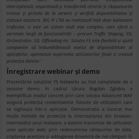
interceptează, inspectează și transformă cererile și răspunsurile
trimise și primite de la servere și verifică disponibilitatea și
statusul acestora. BIG IP LTM nu realizează însă doar balansare
traficului, ci este un sistem mult mai complex, care oferă o
varietate largă de funcționalități – precum Traffic Shaping, SSL
Orchestrator, SSL Offloading etc. Soluția F5 este flexibilă și ajută
companiile să îmbunătățească nivelul de disponibilitate al
aplicațiilor, optimizeze experiența utilizatorilor finali și crească
protecția datelor.
“
Înregistrare webinar și demo
Prezentările soluțiilor F5 Networks au fost completate de o
sesiune demo, în cadrul căruia Bogdan Zglobiu a
exemplificat modul concret prin care soluția Advanced WAF
asigură protecția credențialelor folosite de utilizatorii care
se logheaza într-o aplicație. Demonstrația a ilustrat mai
multe metode de protecție la interceptarea din browser,
intermediul unui malware, a datelor transmise de utilizatori
unei aplicații web: prin redenumirea câmpurilor de date,
criptarea acestora și adăugarea dinamică de noi câmpuri în