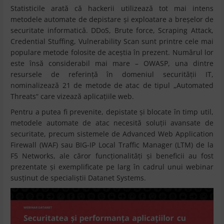
Statisticile arată că hackerii utilizează tot mai intens
metodele automate de depistare și exploatare a breșelor de
securitate informatică. DDoS, Brute force, Scraping Attack,
Credential Stuffing, Vulnerability Scan sunt printre cele mai
populare metode folosite de aceștia în prezent. Numărul lor
este însă considerabil mai mare – OWASP, una dintre
resursele de referință în domeniul securității IT,
nominalizează 21 de metode de atac de tipul „Automated
Threats“ care vizează aplicațiile web.
Pentru a putea fi prevenite, depistate și blocate în timp util,
metodele automate de atac necesită soluții avansate de
securitate, precum sistemele de Advanced Web Application
Firewall (WAF) sau BIG-IP Local Traffic Manager (LTM) de la
F5 Networks, ale căror funcționalități și beneficii au fost
prezentate și exemplificate pe larg în cadrul unui webinar
susținut de specialiștii Datanet Systems.