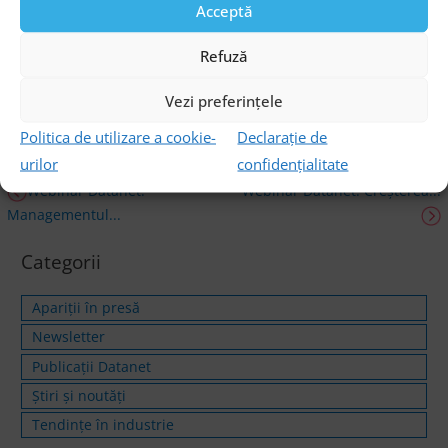
Acceptă
sales@datanets.ro
.
Refuză
Vezi preferințele
Politica de utilizare a cookie-
Declarație de
urilor
confidențialitate
Webinar Datanet:
Webinar Datanet: Creșterea...
Managementul...
Categorii
Apariții în presă
Newsletter
Publicații Datanet
Știri și noutăți
Tendințe în industrie